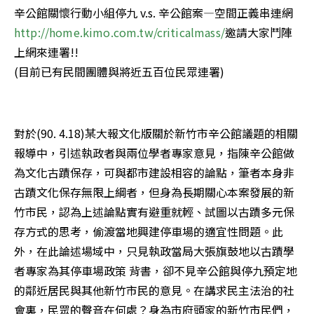
http://home.kimo.com.tw/criticalmass/
邀請大家鬥陣
上網來連署!! 

(目前已有民間團體與將近五百位民眾連署) 

對於(90. 4.18)某大報文化版關於新竹市辛公館議題的相關
報導中，引述執政者與兩位學者專家意見，指陳辛公館做
為文化古蹟保存，可與都市建設相容的論點，筆者本身非
古蹟文化保存無限上綱者，但身為長期關心本案發展的新
竹市民，認為上述論點實有避重就輕、試圖以古蹟多元保
存方式的思考，偷渡當地興建停車場的適宜性問題。此
外，在此論述場域中，只見執政當局大張旗鼓地以古蹟學
者專家為其停車場政策 背書，卻不見辛公館與停九預定地
的鄰近居民與其他新竹市民的意見。在講求民主法治的社
會裏，民眾的聲音在何處？身為市府頭家的新竹市民們，