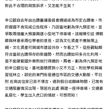
對此不合理的政策訴求，又怎能不生氣？　　 
辛公館自去年由古蹟審議委員會通過成為市定古蹟後，市
府遲遲不肯完成公告程序，乃因當地劃為停九預定地，並
爭取兩億龐大預算興建小型地下停車場。該報導引述 傅朝
卿與林會承兩位學者的意見，認為文化資產不應無限上
綱，文化資產可與城市建設共存。乍看之下，這些觀點頗
符合當前古蹟保存的新趨勢，然而古蹟如何多元化利用，
是不能硬套國外案例就行得通的。再者，劃為停九預定地
的辛公館位址，基地面積既狹小又不方正，附近學校與補
習班林立，鄰近的東門街是通往市區的交通大動脈，平日
附 近商店住家已苦不堪言，遇到假日或顛峰時間，已常有
交通阻塞情況出現，現若在此處 興建一座停車場，交通紊
亂惡化、學生出入虎口的情狀，可想而知！ 