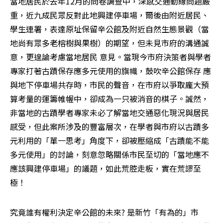
當地居民於去年12月的問卷調查中，深感交通動線問題嚴
重，近九成民眾反對此地興建停車場，爾後由附近居民、
學生連署，表達原址保留辛公館及附近自然生態景觀（當
地尚有眾多老榕樹與果樹）的期望，但未見市府的溝通誠
意，更遑論考慮當地居民 意見。當現今市府決策者與學者
專家打著古蹟保存應多元使用的旗幟，鼓吹辛公館保存 應
與地下停車場共存時，市民的聲音，在市府以爭取龐大預
算考量的運籌帷幄中，卻成為一只被消音的棋子。誠然，
非當地的古蹟學者專家未必了解當地交通惡化現況與居民
感受，但此案所涉及的豐富層次，在學者與市府以古蹟多
元利用的「單一思考」角度下，卻被壓縮成「古蹟能不能
多元使用」的討論，刻意忽略關係市民至切的「當地應不 
應該興建停車場」的議題，如此荒腔走板，實在荒謬至
極！  
究竟誰有權利決定辛公館的未來? 是新竹「有為的」市