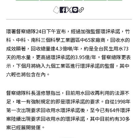
環署督察總隊24日下午宣布，經過加強監督環評承諾，竹
科、中科、南科三個科學工業園區中65家廠商，回收水的
成效顯著，回收總量達4.3億噸/年，約是全台民生用水73
天的用水量，更高過環評承諾的3.95億/年。督察總隊更表
示，下個月將納入九個工業區進行環評承諾的監督，其中
六輕也將包含在內。
督察總隊科長溫修慧指出，目前用水回收再利用的法源不
足，唯一有強制規定的即是環評承諾的要求。自從1998年
第一次出現要求回收用水環評承諾後，至今已有64件環評
案陸續出現要求回收用水的環評承諾，其中目前約有30多
案已經展開營運。