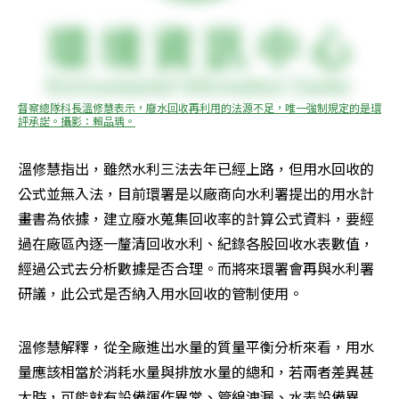
督察總隊科長溫修慧表示，廢水回收再利用的法源不足，唯一強制規定的是環
評承諾。攝影：賴品瑀。
溫修慧指出，雖然水利三法去年已經上路，但用水回收的
公式並無入法，目前環署是以廠商向水利署提出的用水計
畫書為依據，建立廢水蒐集回收率的計算公式資料，要經
過在廠區內逐一釐清回收水利、紀錄各股回收水表數值，
經過公式去分析數據是否合理。而將來環署會再與水利署
研議，此公式是否納入用水回收的管制使用。
溫修慧解釋，從全廠進出水量的質量平衡分析來看，用水
量應該相當於消耗水量與排放水量的總和，若兩者差異甚
大時，可能就有設備運作異常、管線洩漏、水表設備異