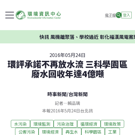
電子報
登入
快訊
風機離聚落、學校過近 彰化福漢風電案環
2016年05月24日
環評承諾不再放水流 三科學園區
廢水回收年達4億噸
時事新聞
/
台灣新聞
記者
—
賴品瑀
本報2016年5月24日台北訊
水污染
環境監測
污染治理
循環經濟
環境政策
公害污染
環境經濟
再生水
科學園區
工業