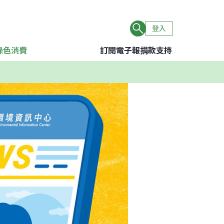
登入
綠色消費
訂閱電子報
捐款支持