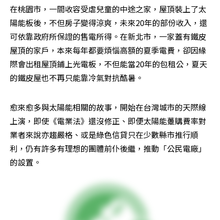
在桃園市，一間收容受虐兒童的中途之家，屋頂裝上了太
陽能板後，不但房子變得涼爽，未來20年的部份收入，還
可依靠政府所保證的售電所得。在新北市，一家蓋有鐵皮
屋頂的家戶，本來每年都要煩惱高額的夏季電費，卻因緣
際會出租屋頂鋪上光電板，不但能當20年的包租公，夏天
的鐵皮屋也不再只能靠冷氣對抗酷暑。
愈來愈多與太陽能相關的故事，開始在台灣城市的天際線
上演，即使《電業法》還沒修正、即便太陽能躉購費率對
業者來說亦趨嚴格、或是綠色信貸只在少數縣市推行順
利，仍有許多有理想的團體前仆後繼，推動「公民電廠」
的設置。