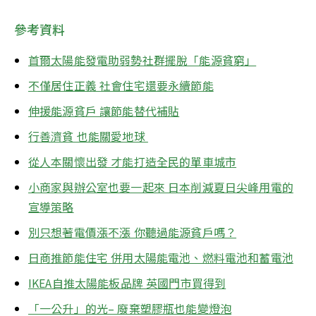
參考資料
首爾太陽能發電助弱勢社群擺脫「能源貧窮」
不僅居住正義 社會住宅還要永續節能
伸援能源貧戶 讓節能替代補貼
行善濟貧 也能關愛地球 
從人本關懷出發 才能打造全民的單車城市
小商家與辦公室也要一起來 日本削減夏日尖峰用電的
宣導策略
別只想著電價漲不漲 你聽過能源貧戶嗎？
日商推節能住宅 併用太陽能電池、燃料電池和蓄電池
IKEA自推太陽能板品牌 英國門市買得到
「一公升」的光– 廢棄塑膠瓶也能變燈泡