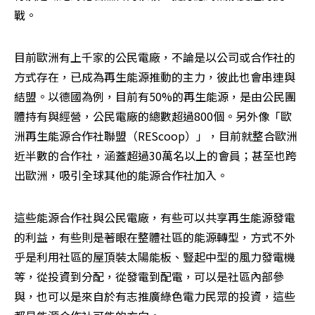
戰。
目前歐洲有上千家的公民電廠，不論是以公司或合作社的
方式存在，已成為再生能源推動的主力，彼此也會串連與
結盟。以德國為例，目前有50%的再生能源，是由公民團
體持有與經營，公民電廠的總數超過800個。另外像「歐
洲再生能源合作社聯盟（REScoop）」，目前就整合歐洲
近半數的合作社，涵蓋超過30萬名以上的會員；甚至也跨
出歐洲，吸引全球其他的能源合作社加入。
這些能源合作社與公民電廠，有些可以共享再生能源發電
的利益，有些則是著眼在整體社區的能源轉型，方式不外
乎是利用社區的屋頂裝太陽能板、豎起中型的風力發電機
等，從投資到分配，從發電到配電，可以是社區內部參
與，也可以是來自於有志推廣綠色電力民眾的投資，這些