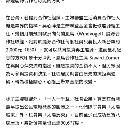
都是能源合作社可能的方向。
在台灣，若提到合作社組織，主婦聯盟生活消費合作社大
概是業界的指標。吳心萍是主婦聯盟基金會低碳能源組主
任，幾個月前飛到歐洲向荷蘭風鳥（Windvogel）能源合
作社取經，她對於能源合作社每個社員只要投入新台幣約
2,000元（€50），就可以共同投資再生能源、進而獲利配
息的方式印象十分深刻。風鳥合作社主席 Siward Zomer 
在與吳心萍交流時指出，雖然投資的金額不大，但民眾因
為可參與投資和決策，社區居民就會由原先的抗拒與遲
疑，轉為積極關心，心態上帶來直接的改變。
除了主婦聯盟外，「一人一千瓦」社會企業，算是在台灣
最早提出公民電廠概念的團體之一。他們除了募集「太陽
股東」外，也募集「太陽房東」，目前至少已成功建罝八
處屋頂，累計發電量也已達90,677度。