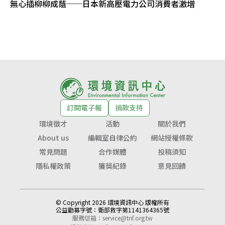
無心插柳柳成蔭──日本新高壓電力公司消費者激增
訂閱電子報
捐款支持
環境徵才
活動
關於我們
About us
編輯室自律公約
網站授權條款
常見問題
合作媒體
投稿須知
隱私權政策
獲獎紀錄
意見回饋
© Copyright 2026 環境資訊中心 版權所有
公益勸募字號：
衛部救字第1141364365號
服務信箱：
service@tnf.org.tw