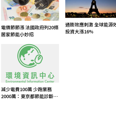
通膨效應刺激 全球能源
電價節節漲 法國政府列20條
投資大漲16%
居家節能小妙招
減少電費100萬 少跑業務
2000萬：東京都節能診斷服
務