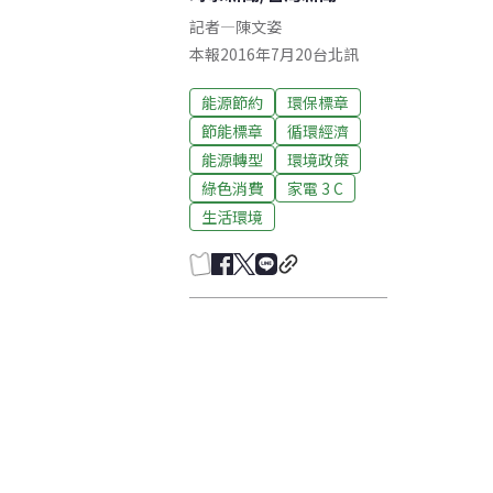
記者
—
陳文姿
本報2016年7月20台北訊
能源節約
環保標章
節能標章
循環經濟
能源轉型
環境政策
綠色消費
家電 3 C
生活環境