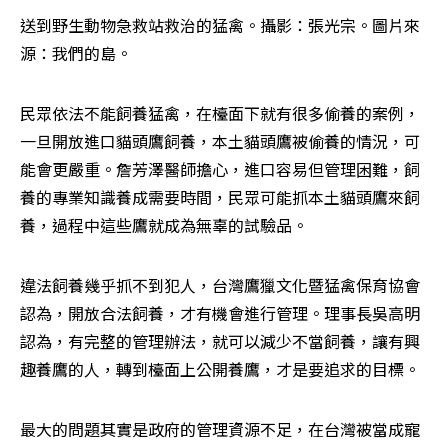
送到野生動物急救站救治的猛禽。攝影：張光宗。圖片來
源：我們的島。
民眾依法不能飼養猛禽，在檯面下就有很多偷養的案例，
一旦開放進口貓頭鷹飼養，本土貓頭鷹被偷養的情況，可
能會更嚴重。詹芳澤醫師擔心，進口容易但管理困難，飼
養的專業知識養成需要時間，民眾可能抓本土貓頭鷹來飼
養，過程中這些鷹就成為無辜的試驗品。
違法飼養幾乎抓不到犯人，台灣鷹獵文化暨猛禽保育協會
認為，開放合法飼養，才有機會進行管理。理事長吳高明
認為，有完整的管理辦法，就可以減少不當飼養，讓有興
趣養鷹的人，轉到檯面上公開養鷹，才是要追求的目標。
最大的問題其實是政府的管理資源不足，在台灣被當成寵