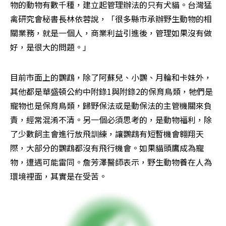
物的動物有數千種，建立起管理辦法的只有犬貓。台灣猛
禽研究會秘書長林依蓉說，「很多縣市承辦野生動物的相
關業務，就是一個人，商業利益引進後，管理如果沒有做
好，是很大的問題。」
目前市面上的鸚鵡，除了阿蘇兒、小鸚、月輪和卡妹外，
其他都是華盛頓公約中附錄1與附錄2的保育鳥類，牠們是
寵物也是保育鳥類，歸野保法或是動保法的主管機關來負
責，經常混淆不清。另一個必須思考的，是動物福利，除
了少數飼主會進行放飛訓練，讓鸚鵡有短暫機會翱翔天
際，大部分的鸚鵡都沒有飛行機會。如果貓頭鷹成為寵
物，遭遇可能雷同。詹芳澤醫師表示，野生動物養在人為
環境裡面，其實是在受苦。