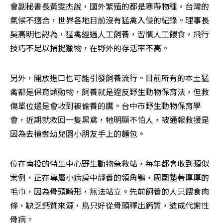
會副秘書長黃雯杰說，國外繁殖的都是寒帶物種，台灣的
氣候不適合，世界各地目前沒有猛禽入侵的紀錄。理事長
吳高明也認為，猛禽經過人工飼養，習慣人工餵食，飛行
技巧不足以捕捉獵物，在野外的存活率不高。
另外，開放進口也可能引發飼養流行。目前所有的本土猛
禽都是保育類動物，飼養就是違反野生動物保育法，但救
傷單位還是會收到被偷養的鷹。台中市野生動物保育學
會，近期就救回一隻黑鳶，牠明顯不怕人，被通報救援是
因為去搶奪幼兒園小朋友手上的麵包。
位在南投的特生中心野生動物急救站，每年都會收到類似
案例，正在專屬小病房中靜養的領角鴞，周圍墊著厚厚的
毛巾，因為骨頭畸形，無法站立。先前飼養的人只餵食肉
條，缺乏鈣質來源，鳥只好從骨頭釋出鈣質，造成代謝性
骨病。