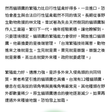
然而貓頭鷹的繁殖力比日行性猛禽好得多，一旦進口，恐
怕會產生與合法日行性猛禽截然不同的情況。長期從事野
生動物救援的林文隆，曾試著為失去天然樹洞的貓頭鷹製
作人工巢箱，繁衍下一代。幾年經驗累積，讓他瞭解到，
只要環境穩定，貓頭鷹的繁殖能力會很好。開放進口貓頭
鷹，他最擔憂的是後端管理。「台灣繁殖技術厲害，動物
進來之後就是生，生完就是賣，賣完就是崩盤，崩盤之後
就是棄養，丟出去就變外來種，政府就要處理。」
繁殖能力好、適應力強，是許多外來入侵鳥類的共同特
質，業者希望引進的貓頭鷹也具備。台灣有12種貓頭鷹，
棲息在低海拔的領角鴞與黃嘴角鴞最常見，其他種類在野
外都數量稀少。原生貓頭鷹適合的棲地逐漸減少，如果再
遭遇外來種搶地盤，恐怕雪上加霜。