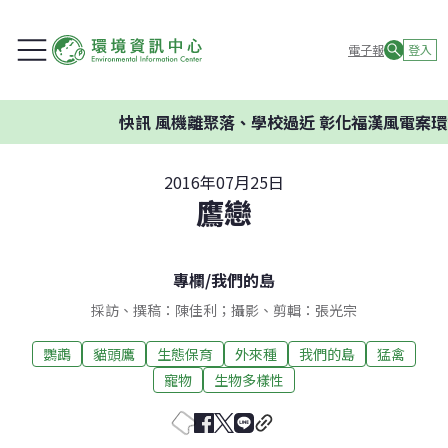
電子報
登入
快訊
風機離聚落、學校過近 彰化福漢風電案環委建議
2016年07月25日
鷹戀
專欄
/
我們的島
採訪、撰稿：陳佳利；攝影、剪輯：張光宗
鸚鵡
貓頭鷹
生態保育
外來種
我們的島
猛禽
寵物
生物多樣性