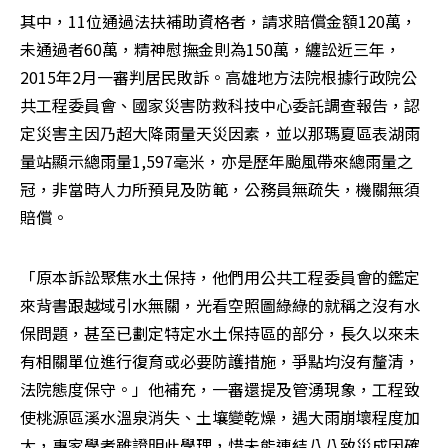
其中，11位通過法扶補助資格者，請求賠償金額120萬，
未通過者60萬，精神慰撫金則為150萬，纏訟近三年，
2015年2月一審判居民敗訴。高雄地方法院根據行政院公
共工程委員會、國家災害防救科技中心委託調查報告，認
定災害主因乃超大降雨量天災因素，並以那瑪夏區表湖雨
量站顯示總雨量1,597毫米，亦是歷年颱風帶來總雨量之
冠，非當時人力所預見及防範，公務員無疏失，機關無須
賠償。
「原本訴訟聚焦水土保持，他們用公共工程委員會的鑑定
來背書跟越域引水無關，光看空照圖綠綠的就稱之沒有水
保問題，甚至已劃定特定水土保持區的部分，長久以來未
有相關單位進行復育或必要防護措施，爭點均沒有釐清，
法院態度保守。」他補充，一審還提及管湧現象，工程致
使桃源區溪水溫泉消失、土壤變乾燥，遇大雨崩壞程度加
大，專家學者雖證明此學理，惜未能連結八八致災成因確