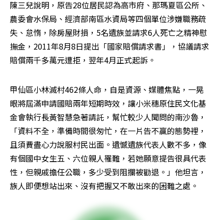
陳三兒說明，原告28位居民認為高市府、那瑪夏區公所、
農委會水保局、經濟部南區水資局等四個單位涉嫌職務疏
失、怠惰，除房屋財損，5名遺族並請求6人死亡之精神慰
撫金，2011年8月8日提出「國家賠償請求書」，協議請求
賠償兩千多萬元遭拒，翌年4月正式起訴。
甲仙區小林滅村462條人命，自是資源、媒體焦點，一晃
眼將屆滿申請國賠兩年短期時效，讓小米穗原住民文化基
金會執行長黃智慧急著請託，幫忙較少人聞問的南沙魯，
「資料不全，準備時間很匆忙，在一片告不贏的態勢裡，
且須費盡心力說服村民出面。遺憾遺族代表人數不多，像
有個國中女生五、六位親人罹難，若她願意提告很具代表
性，但親戚擔任公職，多少受到阻攔被勸退。」他坦言，
族人即便想站出來、沒有把握又不敢出來的困難之處。