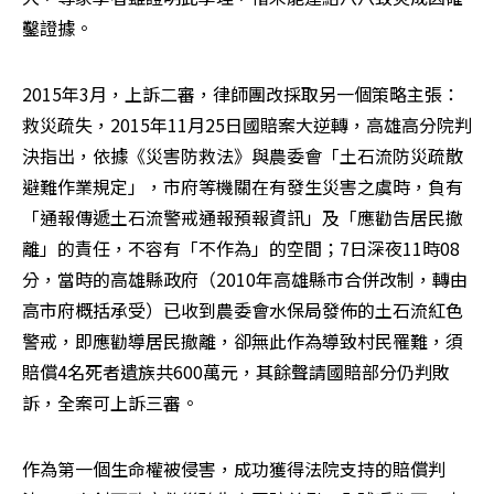
鑿證據。
2015年3月，上訴二審，律師團改採取另一個策略主張：
救災疏失，2015年11月25日國賠案大逆轉，高雄高分院判
決指出，依據《災害防救法》與農委會「土石流防災疏散
避難作業規定」，市府等機關在有發生災害之虞時，負有
「通報傳遞土石流警戒通報預報資訊」及「應勸告居民撤
離」的責任，不容有「不作為」的空間；7日深夜11時08
分，當時的高雄縣政府（2010年高雄縣市合併改制，轉由
高市府概括承受）已收到農委會水保局發佈的土石流紅色
警戒，即應勸導居民撤離，卻無此作為導致村民罹難，須
賠償4名死者遺族共600萬元，其餘聲請國賠部分仍判敗
訴，全案可上訴三審。
作為第一個生命權被侵害，成功獲得法院支持的賠償判