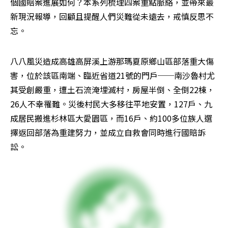
個國賠案進展如何？本系列梳理四案重點脈絡，並帶來最
新現況報導，回顧且提醒人們災難從未遠去，戒慎反思不
忘。
八八風災造成高雄高屏溪上游那瑪夏原鄉山區部落重大傷
害，位於該區南端、臨近省道21號的門戶──南沙魯村尤
其受創嚴重，遭土石流淹埋滅村，房屋半倒、全倒22棟，
26人不幸罹難。災後村民大多移往平地安置，127戶、九
成居民搬進杉林區大愛園區，而16戶、約100多位族人選
擇返回部落為重建努力，並成立自救會同時進行國賠訴
訟。