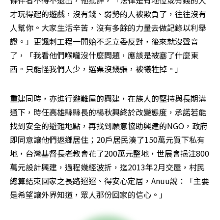
條件者不得不退出，他批評，「法律是有地位或有錢的人
才玩得起的遊戲，沒有錢、弱勢的人被欺負了，往往沒有
人幫你。大家生活辛苦，沒有多餘的力量去做記錄以利舉
證。」更諷刺工程一開始不乏立委反對，後來就沒聲音
了，「我看他們喉嚨沒什麼問題，應該是被塞了什麼東
西。只能怪我們人少，選票沒幾張，被犧牲掉。」
重建同時，亦進行避難屋的興建，在族人的堅持與長期溝
通下，時任高雄縣縣長的楊秋興終於改變態度，承諾若能
找到安全的避難地點，再找到願意協助興建的NGO，政府
即同意讓他們返鄉居住；20戶居民湊了150萬元買下私有
地，台灣基督長老教會花了200萬元整地，世展會挹注800
萬元設計興建，過程幾經波折，迄2013年2月交屋，村民
總算結束回家之長路迢迢、得安心定居，Anuu說：「主要
是希望讓外界知道，眾人那份回家的信心。」