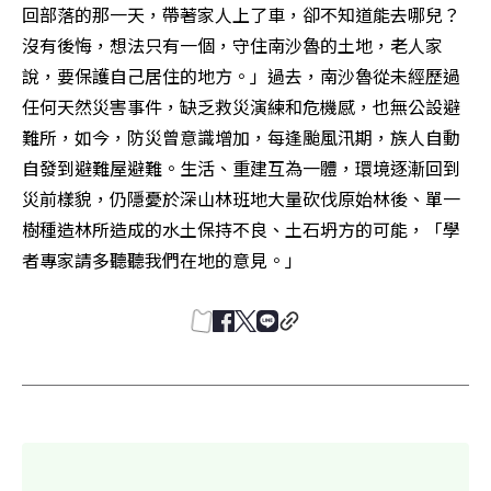
回部落的那一天，帶著家人上了車，卻不知道能去哪兒？
沒有後悔，想法只有一個，守住南沙魯的土地，老人家
說，要保護自己居住的地方。」過去，南沙魯從未經歷過
任何天然災害事件，缺乏救災演練和危機感，也無公設避
難所，如今，防災曾意識增加，每逢颱風汛期，族人自動
自發到避難屋避難。生活、重建互為一體，環境逐漸回到
災前樣貌，仍隱憂於深山林班地大量砍伐原始林後、單一
樹種造林所造成的水土保持不良、土石坍方的可能，「學
者專家請多聽聽我們在地的意見。」