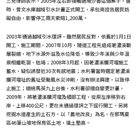
三兒律師表示，2005年左右即接觸過南沙魯這個案子，彼
時，曾文水庫越域引水計畫正式開工，承包商控告居民妨
礙自由，影響停工兩天索賠1,200萬。
2003年通過越域引水環評，雖然居民反對，依舊於1月1日
開工，施工期間，2007年10月，隧道工程先造成荖濃溪斷
層裂縫，地下水源外溢及水位降低，導致少年溪與少年溫
泉相繼乾涸、枯竭；2008年3月起，因荖濃溪攔河堰施工
蓄水，疑似誘發近30次有感地震；水利署當時選定荖濃溪
攔河堰址的舊址受颱風水災沖刷，沒有辦法興建，以致停
止施工；總統馬英九上台後，水利署卻擅自變更計畫，
2009年，將荖濃溪攔河堰及細部工程，從原左岸移到右
岸、上移400公尺，更在未通過環評之下逕行開工。另將
挖掘水道產生的土石方，以「農地改良」為名，在那瑪夏
區46筆山坡地保育區土地，填土墊高。