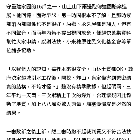
守重建家園的16戶之一，山上山下兩邊跑傳達國賠案進
展。他回憶，面對訴訟，第一時間根本不了解，且那時候
部落內部關係也不是很好，原鄉、永久屋都是族人，但有
不同聲音，而兩年內若不提出視同放棄，便趕快蒐集資料
幫忙大家申請，感謝法扶、小米穗原住民文化基金會等單
位諸多協助。
「以我個人的認知，這裡本來很安全，山林土質都OK，政
府決定越域引水工程後，開挖、炸山，肯定傷害到緊密結
實的結構，不垮才怪。」雖沒有精準數據，但起碼兩、三
年平均一天兩、三次累積上千次的爆炸，合理懷疑因此鬆
動了地質，加上八八風災驚人雨量，堰塞湖潰堤是必然的
結果。
一審敗訴之後上訴，然二審時繳不起裁判費又不符合法扶