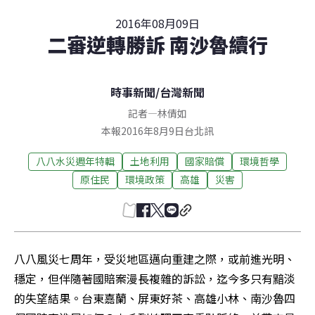
2016年08月09日
二審逆轉勝訴 南沙魯續行
時事新聞
/
台灣新聞
記者
—
林倩如
本報2016年8月9日台北訊
八八水災週年特輯
土地利用
國家賠償
環境哲學
原住民
環境政策
高雄
災害
八八風災七周年，受災地區邁向重建之際，或前進光明、
穩定，但伴隨著國賠案漫長複雜的訴訟，迄今多只有黯淡
的失望結果。台東嘉蘭、屏東好茶、高雄小林、南沙魯四