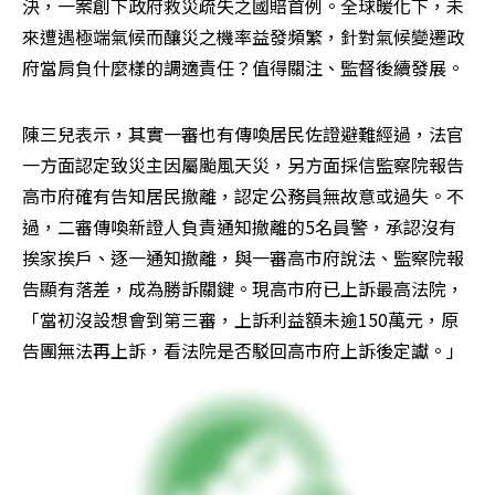
決，一案創下政府救災疏失之國賠首例。全球暖化下，未
來遭遇極端氣候而釀災之機率益發頻繁，針對氣候變遷政
府當肩負什麼樣的調適責任？值得關注、監督後續發展。
陳三兒表示，其實一審也有傳喚居民佐證避難經過，法官
一方面認定致災主因屬颱風天災，另方面採信監察院報告
高市府確有告知居民撤離，認定公務員無故意或過失。不
過，二審傳喚新證人負責通知撤離的5名員警，承認沒有
挨家挨戶、逐一通知撤離，與一審高市府說法、監察院報
告顯有落差，成為勝訴關鍵。現高市府已上訴最高法院，
「當初沒設想會到第三審，上訴利益額未逾150萬元，原
告團無法再上訴，看法院是否駁回高市府上訴後定讞。」