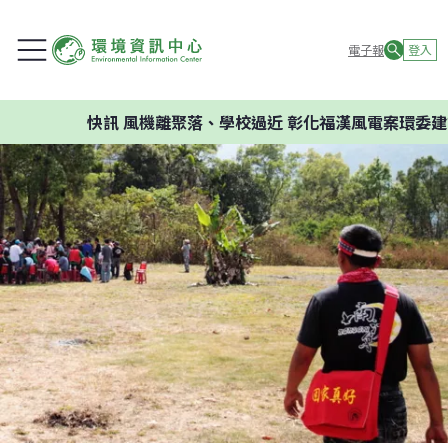
電子報
登入
快訊
風機離聚落、學校過近 彰化福漢風電案環委建議不應開