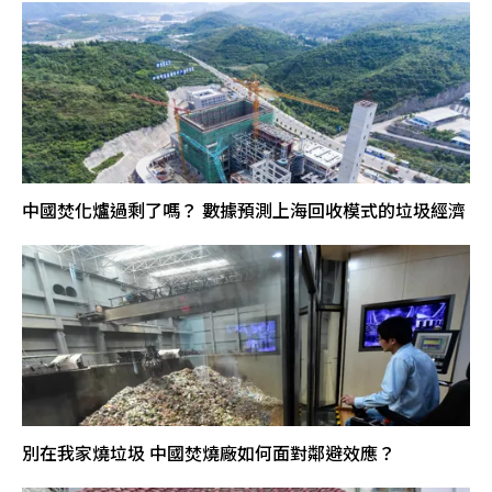
中國焚化爐過剩了嗎？ 數據預測上海回收模式的垃圾經濟
別在我家燒垃圾 中國焚燒廠如何面對鄰避效應？