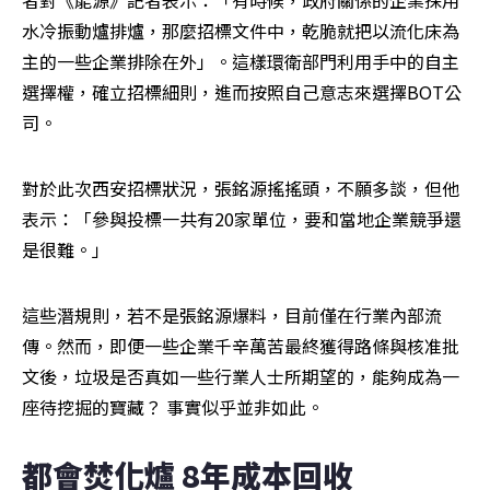
者對《能源》記者表示：「有時候，政府關係的企業採用
水冷振動爐排爐，那麼招標文件中，乾脆就把以流化床為
主的一些企業排除在外」。這樣環衛部門利用手中的自主
選擇權，確立招標細則，進而按照自己意志來選擇BOT公
司。
對於此次西安招標狀況，張銘源搖搖頭，不願多談，但他
表示：「參與投標一共有20家單位，要和當地企業競爭還
是很難。」
這些潛規則，若不是張銘源爆料，目前僅在行業內部流
傳。然而，即便一些企業千辛萬苦最終獲得路條與核准批
文後，垃圾是否真如一些行業人士所期望的，能夠成為一
座待挖掘的寶藏？ 事實似乎並非如此。
都會焚化爐 8年成本回收