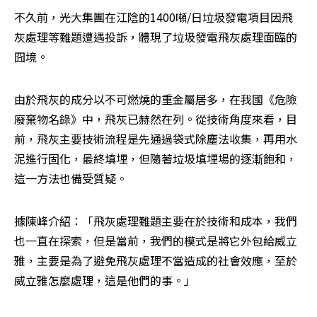
不久前，光大集團在江陰的1400噸/日垃圾發電項目因飛
灰處理等難題遭遇投訴，體現了垃圾發電飛灰處理面臨的
囧境。
由於飛灰的成分以不可燃燒的重金屬居多，在我國《危險
廢棄物名錄》中，飛灰已赫然在列。從技術角度來看，目
前，飛灰主要技術流程是先通過袋式除塵法收集，再用水
泥進行固化，最終填埋，但隨著垃圾填埋場的逐漸飽和，
這一方法也備受質疑。
據陳峰介紹：「飛灰處理難題主要在於技術和成本，我們
也一直在探索，但是當前，我們的模式是將它外包給威立
雅，主要是為了避免飛灰處理不當造成的社會效應，至於
威立雅怎麼處理，這是他們的事。」