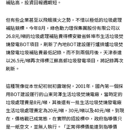
補貼高，投資回報週期短。
但有些企業甚至以飛蛾撲火之勢，不惜以極低的垃圾處理
補貼競標。今年8月，綠色動力環保集團股份有限公司以
26.8元/噸的垃圾處理補貼費得標安徽省蚌埠市生活垃圾焚
燒發電BOT項目，刷新了內地BOT建設運行爐排爐垃圾焚
燒發電垃圾補貼費最低記錄。而不到兩個月後，天津泰達
以26.5元/噸再次得標江蘇高郵垃圾發電項目，將記錄再次
刷新。
這種現像從本世紀初就初露端倪，2001年，國內第一個採
用BOT建設運行的山東菏澤生活垃圾焚燒電廠，當時定的
垃圾處理費是8元/噸，其後還有一批生活垃圾焚燒發電廠
生活垃圾處理費定為20元/噸，30元/噸以及40元/噸。到現
在，價格戰已成常態，在實際的招投標中，政府指導價只
是一紙空文，並無人執行。「正常得標價能達到指導價