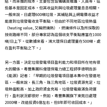
貼。而承擔的成本，主要包含設備購買維護、人員等，這
些基本是固定成本。但其收益則與垃圾處理量息息相關。
一般來說，日處理600噸垃圾，其補貼與上網電價收益才
能達到垃圾發電收支平衡點。但由於不同地區垃圾熱值
（heating value, 又稱燃燒熱），燃燒條件以及所採取的
技術路線不同，部分專家認為這個收支平衡點應當在1000
噸/日上下。從數據來看，鴻大環保日處理量在500噸，處
在盈利平衡點之下。」
另一方面，決定垃圾發電項目盈利能力和項目所在地有很
大的關係。粵豐集團科偉環保電力總工程師李德明告訴
《能源》記者：「早期的垃圾發電項目基本集中在發達地
區，一般來說，長三角、珠三角地區，垃圾資源充足，垃
圾熱值較高，加上政府資金充裕，垃圾發電廠滿負荷運
行，盈利狀況都很好。例如，粵豐集團旗下東莞日處理
2000噸，改造投資6億左右，但8年即可收回成本。」