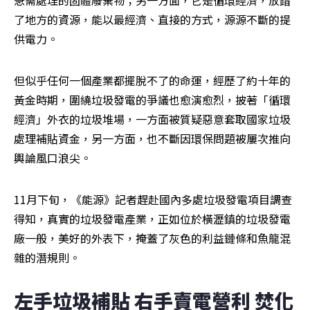
急需處理的固體廢棄物；另一方面，它是循環經濟，放錯
了地方的資源，能以最經濟、直接的方式，源源不斷的提
供電力。
但似乎任何一個產業都擺脫不了的命運，經歷了約十年的
黃金時期，圍繞垃圾發電的爭議也愈演愈烈，披著「循環
經濟」外衣的垃圾堆場，一方面被質疑惡意套取國家垃圾
處理補貼資金，另一方面，也不斷因環保問題被屢次推向
輿論風口浪尖。
11月下旬，《能源》記者趕赴國內多處垃圾發電項目調查
得知，真實的垃圾發電產業，正如位於橫瀝鎮的垃圾發電
廠一般，美好的外表下，掩蓋了灰色的利益鏈條和魚龍混
雜的潛規則。
左手垃圾補貼 右手賣電營利 焚化