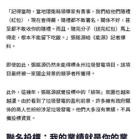
「記得當時，當地環衛局領導家有喜事，我們給他們隨禮
（紅包），現在查得嚴，隨禮都不敢署名，關係不好，甚
至都不敢收你的隨禮。而且，隨完分子（送完紅包）馬上
得走，根本不能留下吃飯。」張銘源給《能源》記者爆
料。
即使如此，張銘源仍然未能得標永州垃圾發電項目，該項
目最終被一家國企背景的競爭者所獲得。
此外，這幾年，張銘源感覺投標中的「綁架」氛圍也越來
越濃。由於看到了垃圾發電的盈利前景，許多擁有政府關
係的商人也紛紛涉足垃圾發電。他們大多​​沒有業績，不具
備投標資質。
聯名投標：我的業績就是你的業