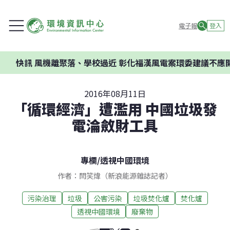
電子報
登入
風機離聚落、學校過近 彰化福漢風電案環委建議不應開發
2016年08月11日
「循環經濟」遭濫用 中國垃圾發
電淪斂財工具
專欄
/
透視中國環境
作者：閆笑煒（新浪能源雜誌記者）
污染治理
垃圾
公害污染
垃圾焚化爐
焚化爐
透視中國環境
廢棄物