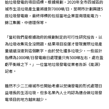
始垃圾發電的項目招標。根據規劃，2020年全市四城區的
城市生活垃圾產生量將達到7000噸/日，昆明市計劃興建5
座垃圾發電廠，最終得標的包括當地企業雲南環能電力、
錦江集團、中德環保等。
「當初我們是根據政府的規劃制定的可行性研究报告，以
為垃圾收集完全沒問題，結果項目投運才發現實際垃圾產
量遠遠沒達到這個數字。由於焚化爐多垃圾少，一些設計
指標為1000噸/日發電廠日處理量只有500噸左右，處在盈
虧平衡線之下。」一位當地垃圾發電從業者告訴《能源》
記者。
雖然不少二三線城市也開始考慮以焚燒發電的形式處理日
益增長的生活垃圾，但多名業內人士均認為適合做垃圾發
電項目的地方越來越少。