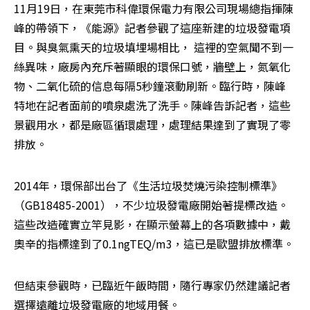
11月19日，在東莞市科偉環保電力有限公司現場總指揮陳
峰的帶領下，《能源》記者參觀了這座新建的垃圾發電項
目。與臭氣熏天的垃圾填埋場相比， 這裡的空氣聞不到一
絲異味，廠房內充斥著顯眼的環保口號，牆壁上，氮氧化
物、二氧化硫的信息每隔5秒鐘滾動刷新。臨行時，陳峰
特地在記者面前的噴泉處洗了洗手。陳峰告訴記者，這些
景觀用水，都是廠區循環處理，處理結果達到了實現了零
排放。
2014年，環保部出台了《生活垃圾焚燒污染控制標準》
（GB18485-2001），不少垃圾發電廠開始著提標改造。
這些改造確實立竿見影，在顯示螢幕上的各項數據中，戴
奧辛的指標達到了0.1ngTEQ/m3，這已是歐盟排放標準。
但結束參觀時，已臨近午飯時間，隨行專家仍然建議記者
選擇遠離垃圾發電廠的地域用餐。