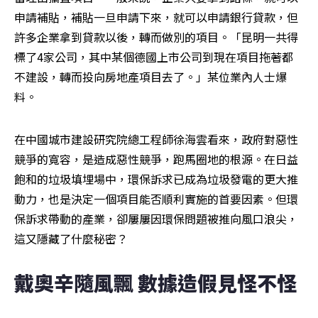
申請補貼，補貼一旦申請下來，就可以申請銀行貸款，但
許多企業拿到貸款以後，轉而做別的項目。「昆明一共得
標了4家公司，其中某個德國上市公司到現在項目拖著都
不建設，轉而投向房地產項目去了。」某位業內人士爆
料。
在中國城市建設研究院總工程師徐海雲看來，政府對惡性
競爭的寬容，是造成惡性競爭，跑馬圈地的根源。在日益
飽和的垃圾填埋場中，環保訴求已成為垃圾發電的更大推
動力，也是決定一個項目能否順利實施的首要因素。但環
保訴求帶動的產業，卻屢屢因環保問題被推向風口浪尖，
這又隱藏了什麼秘密？
戴奧辛隨風飄 數據造假見怪不怪