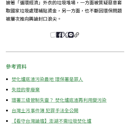
披著「循環經濟」外衣的垃圾堆場，一方面被質疑惡意套
取國家垃圾處理補貼資金，另一方面，也不斷因環保問題
被屢次推向輿論封口浪尖。
參考資料
焚化爐底渣污染農地 環保署是罪人
失控的零廢棄
環署三級管制失靈？ 焚化爐底渣再利用變污染
台灣土污事件簿 犯罪手法全公開
【看守台灣論壇】澎湖不需垃圾焚化爐