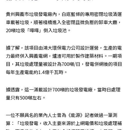
貴州興義市垃圾發電廠內，白底藍條的專用密閉垃圾清運
車載著垃圾，順著棧橋進入全密閉且微負壓的卸車大廳，
20噸垃圾「嘩嘩」倒入垃圾池。
據了解，該項目由鴻大環保電力公司設計運營，生產的電
力最終併入興義電網，爐渣可用於製作建築材料。一期項
目，其垃圾處理量被設計為700噸/日，發電併網後的項目
每年生產電能約1.4億千瓦時。
據透露，這一滿載設計700噸的垃圾發電廠，當時日處理
量只有500噸左右。
一位不願具名的業內人士曾為《能源》記者做過一筆測
算：「垃圾發電，收入主要來源於上網電價和垃圾處理補