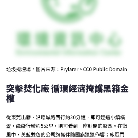
垃圾掩埋場。圖片來源：Prylarer。CC0 Public Domain
突擊焚化廠 循環經濟掩護黑箱金
權
從東莞出發，沿環城路西行約30分鐘，即可經過小鎮橫
瀝，繼續行駛約5公里，則可看到一座封閉的廠區。在微
風中，黃藍雙色的公司旗幟伴隨國旗獵獵作響；廠區門