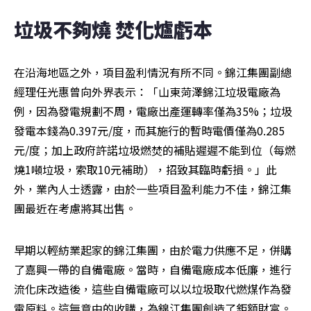
垃圾不夠燒 焚化爐虧本
在沿海地區之外，項目盈利情況有所不同。錦江集團副總
經理任光惠曾向外界表示：「山東菏澤錦江垃圾電廠為
例，因為發電規劃不周，電廠出產運轉率僅為35%；垃圾
發電本錢為0.397元/度，而其施行的暫時電價僅為0.285
元/度；加上政府許諾垃圾燃焚的補貼遲遲不能到位（每燃
燒1噸垃圾，索取10元補助），招致其臨時虧損。」此
外，業內人士透露，由於一些項目盈利能力不佳，錦江集
團最近在考慮將其出售。
早期以輕紡業起家的錦江集團，由於電力供應不足，併購
了嘉興一帶的自備電廠。當時，自備電廠成本低廉，進行
流化床改造後，這些自備電廠可以以垃圾取代燃煤作為發
電原料。這無意中的收購，為錦江集團創造了鉅額財富。