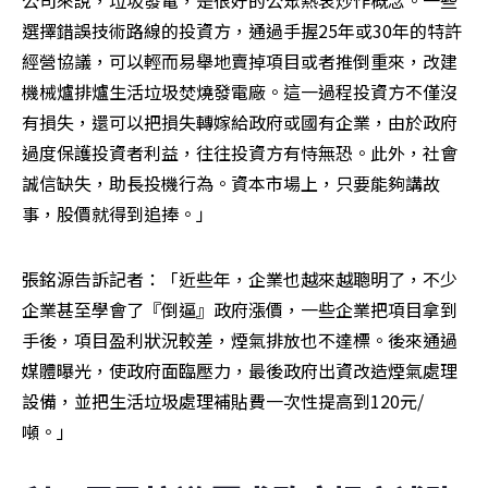
公司來說，垃圾發電，是很好的公眾熱衷炒作概念。一些
選擇錯誤技術路線的投資方，通過手握25年或30年的特許
經營協議，可以輕而易舉地賣掉項目或者推倒重來，改建
機械爐排爐生活垃圾焚燒發電廠。這一過程投資方不僅沒
有損失，還可以把損失轉嫁給政府或國有企業，由於政府
過度保護投資者利益，往往投資方有恃無恐。此外，社會
誠信缺失，助長投機行為。資本市場上，只要能夠講故
事，股價就得到追捧。」
張銘源告訴記者：「近些年，企業也越來越聰明了，不少
企業甚至學會了『倒逼』政府漲價，一些企業把項目拿到
手後，項目盈利狀況較差，煙氣排放也不達標。後來通過
媒體曝光，使政府面臨壓力，最後政府出資改造煙氣處理
設備，並把生活垃圾處理補貼費一次性提高到120元/
噸。」