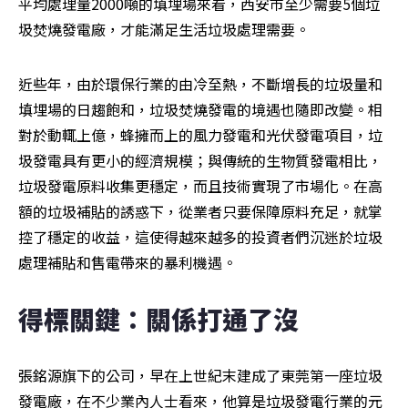
平均處理量2000噸的填埋場來看，西安市至少需要5個垃
圾焚燒發電廠，才能滿足生活垃圾處理需要。
近些年，由於環保行業的由冷至熱，不斷增長的垃圾量和
填埋場的日趨飽和，垃圾焚燒發電的境遇也隨即改變。相
對於動輒上億，蜂擁而上的風力發電和光伏發電項目，垃
圾發電具有更小的經濟規模；與傳統的生物質發電相比，
垃圾發電原料收集更穩定，而且技術實現了市場化。在高
額的垃圾補貼的誘惑下，從業者只要保障原料充足，就掌
控了穩定的收益，這使得越來越多的投資者們沉迷於垃圾
處理補貼和售電帶來的暴利機遇。
得標關鍵：關係打通了沒
張銘源旗下的公司，早在上世紀末建成了東莞第一座垃圾
發電廠，在不少業內人士看來，他算是垃圾發電行業的元