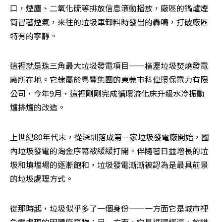
口，煙塵、二氧化硫等排放信息滾動播放，廠區的鍋爐煙
筒冒著煙氣，來往的垃圾車卸料時發出的轟鳴，打破廠區
特有的寧靜。
這裡就是珠三角最大垃圾發電項目——橫瀝垃圾焚燒發電
廠所在地。它隸屬於粵豐集團的東莞市科偉環保電力有限
公司，今年9月，這裡剛剛完成循環流化床升級水冷振動
爐排爐的改造。
上世紀80年代末，從深圳落成第一家垃圾發電廠開始，國
內垃圾發電的淘金序幕被緩緩打開。伴隨著日益增長的垃
圾和填埋場的逐漸飽和，垃圾發電漸漸被認為是最具前景
的垃圾處理方式。
從那時起，垃圾似乎多了一個身份——一方面它是城市裡