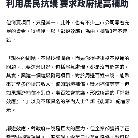
利用居民抗議 要求政府提高補助
但倒賣項目，只是其一，此外，也有不少上市公司靠著充
足的資金，得標後，以「鄰避效應」為由，擱置3年不建
設。
「現在的問題，不是技術問題，而是你得標後投不投運的
問題。只要運營良好，包括尾氣處理，都是沒有問題的，
其實，興建一個垃圾發電項目，對於周邊百姓來說，能帶
來非常多的隱形收入，譬如環境補償，徵地補償等等，但
如果經濟補償不到位，老百姓會抗議，形成所謂的『鄰避
效應』。」以為不願具名的業內人士告訴《能源》 記者表
示。
鄰避效應，對政府來說是巨大的壓力，但企業卻獲得了正
當理由擱置項目。一般來說，企業只要拿到路條，就可以