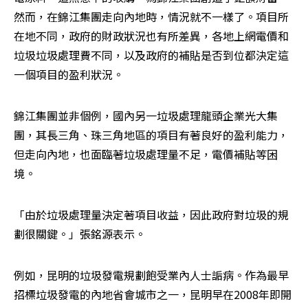
然而，在錦江集團走向內地時，情況就不一樣了。項目所
在地不同，政府的財政狀況也有所差異，各地上網電價和
垃圾垃圾處理費不同，以及政府的補貼是否到位都決定這
一個項目的盈利狀況。
錦江集團並非個例，國內另一垃圾處理龍頭企業光大集
團，其長三角、珠三角地區的項目有著良好的盈利能力，
但走向內地，也面臨著垃圾處理量不足，電價補貼等困
境。
「由於垃圾處理量決定著項目收益，因此政府對垃圾的規
劃很關鍵。」張銘源表示。
例如，昆明的垃圾發電規劃飽受業內人士詬病。作為最早
招標垃圾發電的內地省會城市之一，昆明早在2008年即開