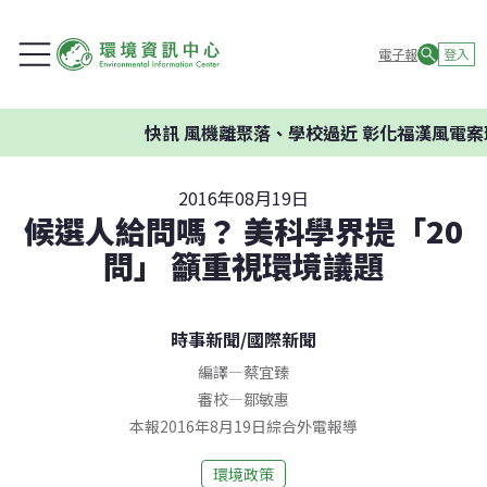
電子報
登入
快訊
風機離聚落、學校過近 彰化福漢風電案環
2016年08月19日
候選人給問嗎？ 美科學界提「20
問」 籲重視環境議題
時事新聞
/
國際新聞
編譯
—
蔡宜臻
審校
—
鄒敏惠
本報2016年8月19日綜合外電報導
環境政策