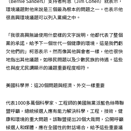
（Bernie Sanders）支持者柯恩（Jim Cohen）就表示，
環境議題對他來說是三個最為根本的問題之一。也表示他
很高興環境議題可以列入黨綱之中。
「我很高興無論使用什麼樣的文字說明，他都代表了整個
黨的承諾，給予下一個世代一個健康的環境，這是我們虧
欠他們的」柯恩表示。然而像其他與會者一樣，他也很快
地指出其他議題，如移民問題以及少數民族的待遇。這些
也與皮尤民調顯示的議題重要程度相符。
美國科學界：這20個問題與經濟、外交一樣重要
代表1000多萬個科學家、工程師的美國無黨派藍色絲帶聯
盟呼籲，總統候選人應有能力解決科學，工程，技術，健
康和環境的重大問題。該聯盟提出20個大哉問，公開呼籲
候選人和媒體，應在全國性的對話場合，給予這些重要議