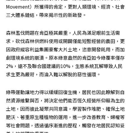
Movement）所獲得的肯定，更對人類環境、經濟、社會
三大體系鏈結，帶來揭示性的新啟發。
森林濫伐問題在肯亞極其嚴重，人民為滿足眼前生活需
求，砍伐森林供燃料使用或開闢僅能短暫經營的農田，更
因政府縱容利益集團豪奪大片土地，恣意開發耗用，而加
劇環境系統的崩潰。原本綠意盎然的肯亞如今綠覆率僅存
2%，遠不及聯合國建議的10%，生態系統瓦解導致人民
求生更為嚴苛，而淪入難以解脫的惡性循環。
綠帶運動讓地力得以緩緩回復生機，居民也因此瞭解到自
然資源維繫與否，將決定他們能否恆久經營所仰賴為生的
土地，因而彼此凝聚共同意識，學習製作堆肥、確保土地
肥沃、著重原生種植物的運用，進一步改善教育、婦權等
等社會問題，透過循序漸進的歷程，觸發在地居民認知妥