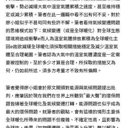
衝擊，勢必減緩大氣中溫室氣體累積之速度，甚至維持穩
定或減少累積。筆者在此一邏輯中看不出有何不妥，對於
廖小姐似乎不甚茍同有些許不解。筆者看待氣候變遷問題
的思維模式如下：氣候變遷（或是全球暖化）對全球生態
環境將造成衝擊e而人為溫室氣體排放累積為全球暖化主
因e故欲減緩全球暖化須採取相關措施穩定及減少溫室氣
體至合理範圍。筆者認為大氣中的溫室氣體濃度是一定需
要被控制的，至於多少才算是合理，所採取的措施又為
何，仍如前所述，須多方考量才不致有所偏頗。 
筆者覺得廖小姐會於原文開頭對能源與氣候問題提出批
判，應肇因於現在我們在世界上所聽到"最大聲"的環保問
題皆繞著全球暖化及氣候變遷打轉，能源問題也似乎成為
最大的環保問題。就筆者的觀點，會有這樣的情形主要係
全球暖化所帶來的問題不但複雜、不確定性高，且影響為
全球性，後果（如物種遷移、海平面上升等）難以解決，