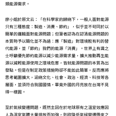
類能源需求。 
廖小姐於原文云：「在科學家的歸納下，一般人面對能源
只有三種態度：製造、消費、節約」，似乎並不茍同於以
簡單的邏輯面對能源問題；但筆者認為在認清能源問題的
本質時予以簡化並不為過：應「製造」對環境較有利的替
代能源，並「節約」我們的能源「消費」。世界上有識之
士呼籲優先節約能源以減少能源需求量，擴大推動再生能
源以減輕能源使用之環境危害，皆就能源問題的本質為出
發點。但是在制定政策措施時卻不能如此簡單，反而應將
思考範圍擴大，涵納文化、社會、政治、經濟、科技等各
層面，並須符合我國國情，畢竟外國的月亮放在台灣不見
得一樣圓。 
至於氣候變遷問題，既然主因在於地球原有之溫室效應因
人為溫室氣體大量排放而加強，則欲降低氣候變遷帶來之