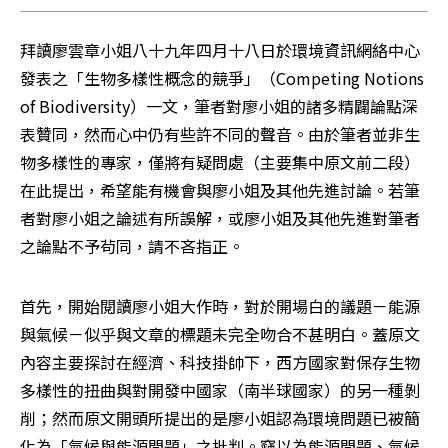
拜讀廖雲章小姐八十九年四月十八日於環境資訊網絡中心
發表之「生物多樣性概念的競爭」（Competing Notions 
of Biodiversity）一文，筆者對廖小姐的諸多精闢論點深
表贊同，然而心中仍有些許不同的聲音。由於筆者並非生
物多樣性的專家，僅將有疑問處（主要集中原文前二段）
在此提出，希望能有機會與廖小姐及其他先進討論。若筆
者對廖小姐之論述有所誤解，或廖小姐及其他先進對筆者
之論點不予茍同，請不吝指正。 
首先，開始閱讀廖小姐大作時，對於開場白的議題－能源
與氣候－似乎與文章的標題未完全吻合不甚明白。蓋原文
內容主要探討在經濟、科技掛帥下，西方國家對保存生物
多樣性的扭曲與對開發中國家（南半球國家）的另一種剝
削；然而原文開頭所提出的是廖小姐認為環境問題已被簡
化為「氣候與能源問題」之批判。竊以為能源問題、氣候