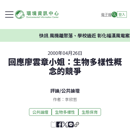
電子報
登入
快訊
風機離聚落、學校過近 彰化福漢風電案環
2000年04月26日
回應廖雲章小姐：生物多樣性概
念的競爭
評論
/
公共論壇
作者：李欣哲
公共論壇
生物多樣性
生態保育