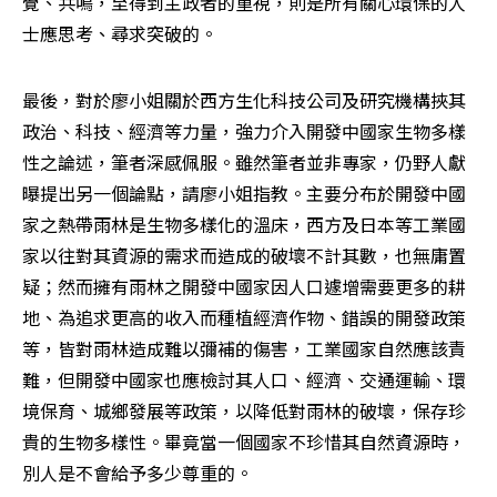
覺、共鳴，至得到主政者的重視，則是所有關心環保的人
士應思考、尋求突破的。 
最後，對於廖小姐關於西方生化科技公司及研究機構挾其
政治、科技、經濟等力量，強力介入開發中國家生物多樣
性之論述，筆者深感佩服。雖然筆者並非專家，仍野人獻
曝提出另一個論點，請廖小姐指教。主要分布於開發中國
家之熱帶雨林是生物多樣化的溫床，西方及日本等工業國
家以往對其資源的需求而造成的破壞不計其數，也無庸置
疑；然而擁有雨林之開發中國家因人口遽增需要更多的耕
地、為追求更高的收入而種植經濟作物、錯誤的開發政策
等，皆對雨林造成難以彌補的傷害，工業國家自然應該責
難，但開發中國家也應檢討其人口、經濟、交通運輸、環
境保育、城鄉發展等政策，以降低對雨林的破壞，保存珍
貴的生物多樣性。畢竟當一個國家不珍惜其自然資源時，
別人是不會給予多少尊重的。 