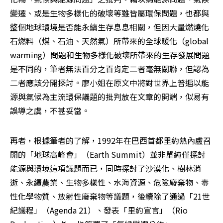
變遷、或是生物多樣化的破壞等雖皆屬環保問題，也都與
整個地球環境是否能永續生存息息相關，但因大量燃燒化
石燃料（煤、石油、天然氣）所帶來的全球暖化（global 
warming）問題和生物多樣化破壞所帶來的生存發展問題
是不同的，筆者無法百分之百肯定二者毫無關聯，但認為
二者應該分開探討。廖小姐在原文中將對世界上普遍以能
源與氣候為主流環保議題的批判放在文章的開端，似易有
誤導之虞，不甚妥當。 
再者，根據筆者的了解，1992年在巴西首都里約熱內盧召
開的「地球高峰會」（Earth Summit）並非單純僅探討
能源與環境這項議題而已，同時探討了沙漠化、樹林消
逝、永續農業、生物多樣性、水海資源、危險廢棄物、毒
性化學物質、放射性廢棄物等議題，後續除了通過「21世
紀議程」（Agenda 21）、發表「里約宣言」（Rio 