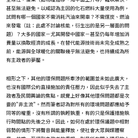
甚至無法避免。以咸認為主因的化石燃料大量使用為例，
試問有哪一個國家不需消耗汽油來開車？不需煤炭、燃油
來發電（註：此處不討論核能，衍生出的是另一層面的問
題）？大多的國家－尤其開發中國家－甚至仍每年增加消
費量以換取經濟的成長。在替代能源技術尚未完全成熟之
前，能源與全球暖化的關聯幾乎無法避免，也持續成為所
有主政者的夢靨。 
相形之下，其他的環保問題所牽涉的範圍並未如此廣大，
也沒有國際公約直接施加的責任壓力，因此似乎失去了主
政者及民間輿論的焦點，感覺上好像其他環保問題都是次
要的"非主流"。然而筆者認為對所有的環境問題都應給予
同等的權重，沒有所謂的孰輕孰重，有的只是保護措施執
行時間點的先後之分。因此，如何在處於環保議題中相對
弱勢的情形下將聲音與能量釋放，使社會大眾與媒體察