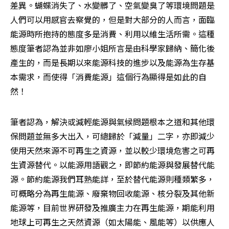
差異。蝴蝶消失了、水變髒了、空氣變臭了等環境問題是
人們可以用感官去察覺的，但是對大部分的人而言，面臨
能源時所抱持的態度多是消費、利用以維生活所需。這種
態度筆者認為並非如廖小姐所言是由科學家歸納、簡化後
產生的，而是長期以來能源科技的進步以及能源為生存基
本需求，而使得「消費能源」這個行為顯得是如此的自
然！ 
筆者認為，解決或減輕能源與氣候問題根本之道和其他環
保問題並無多大出入，可總歸於「減量」二字，亦即減少
使用天然來源不可再生之資源，並以較少環境危害之可再
生資源替代。以能源用語觀之，即節約能源與發展替代能
源。節約能源我們耳熟能詳，至於替代能源則種類繁多，
可概略分為再生能源、廢棄物回收能源、核分裂及其他新
能源等，目前世界研發及推廣主力在再生能源，期能利用
地球上可再生之天然資源（如太陽能、風能等）以供應人