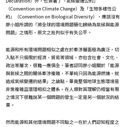
Declaration）外，也簽署了「氣候變遷公約」
（Convention on Climate Change）及「生物多樣性公
約」（Convention on Biological Diversity），應該沒有
廖小姐所謂的「將全球的環境問題簡化歸納為氣候與能源
問題」之情形，原文之批判似乎有失公平。 
能源和所有環境問題相似之處在於牽涉層面極為廣泛，切
入點不只侷限於經濟、貿易等領域，亦包含社會、文化、
政治等層次，很難一應俱全。筆者認同廖小姐關於「能源
與氣候之間的關係牽涉複雜，不單純只因為能源燃燒，就
造成氣候變遷的結果」之論點，畢竟整個地球生態環境是
非常複雜且環環相扣之體系，在人類對其理解仍相當有限
之情況下很難說某一個問題的發生一定是另一個狀況的結
果。 
然而能源和其他環境問題不同點之一在於人們認知程度之