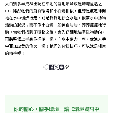
大白鷺多半成群出現在平地的濕地沼澤或是埤塘魚塭之
中，雖然牠們的覓食環境和小白鷺相似，但總是氣定神閒
地在水中慢步行走，或是靜靜地佇立水邊，觀察水中動物
活動的狀況；而不像小白鷺一般神色匆匆、莽莽撞撞地行
動。當牠們找到了獵物之後，會先仔細地瞄準獵物動向，
再將整個上半身像標槍一樣，向水中奮力一刺，像漁人手
中百無虛發的魚叉一樣！牠們的狩獵技巧，可以說是相當
的精準呢！
你的關心，關乎環境—讓《環境資訊中