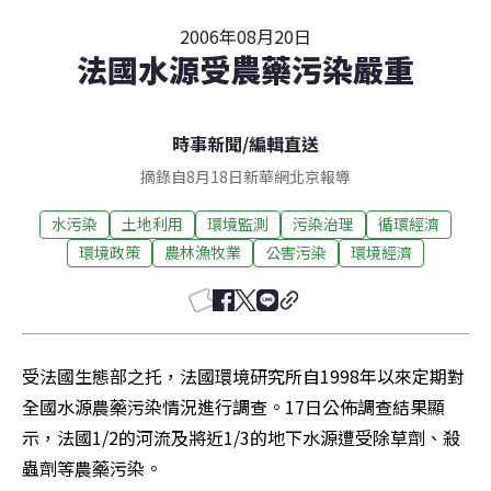
2006年08月20日
法國水源受農藥污染嚴重
時事新聞
/
編輯直送
摘錄自8月18日新華網北京報導
水污染
土地利用
環境監測
污染治理
循環經濟
環境政策
農林漁牧業
公害污染
環境經濟
受法國生態部之托，法國環境研究所自1998年以來定期對
全國水源農藥污染情況進行調查。17日公佈調查結果顯
示，法國1/2的河流及將近1/3的地下水源遭受除草劑、殺
蟲劑等農藥污染。