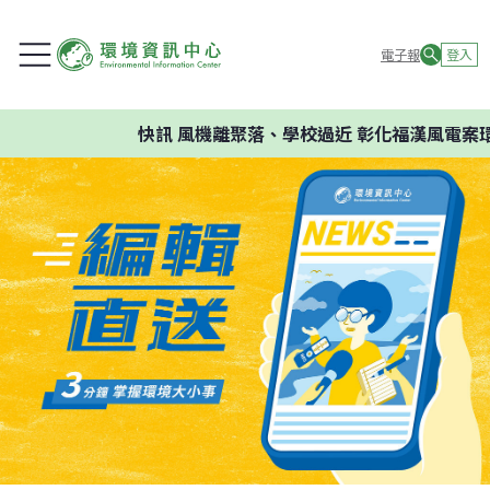
電子報
登入
快訊
風機離聚落、學校過近 彰化福漢風電案環