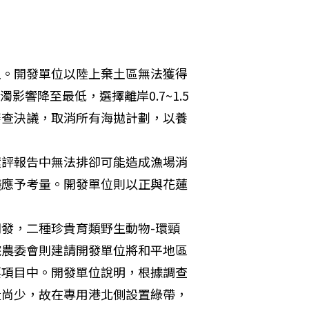
土。開發單位以陸上棄土區無法獲得
影響降至最低，選擇離岸0.7~1.5
審查決議，取消所有海拋計劃，以養
環評報告中無法排卻可能造成漁場消
議應予考量。開發單位則以正與花蓮
發，二種珍貴育類野生動物-環頸
院農委會則建請開發單位將和平地區
要項目中。開發單位說明，根據調查
量尚少，故在專用港北側設置綠帶，