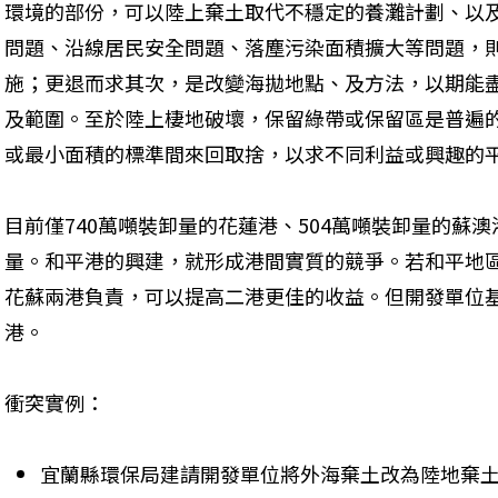
環境的部份，可以陸上棄土取代不穩定的養灘計劃、以
問題、沿線居民安全問題、落塵污染面積擴大等問題，
施；更退而求其次，是改變海拋地點、及方法，以期能
及範圍。至於陸上棲地破壞，保留綠帶或保留區是普遍
或最小面積的標準間來回取捨，以求不同利益或興趣的
目前僅740萬噸裝卸量的花蓮港、504萬噸裝卸量的蘇
量。和平港的興建，就形成港間實質的競爭。若和平地
花蘇兩港負責，可以提高二港更佳的收益。但開發單位
港。
衝突實例：
宜蘭縣環保局建請開發單位將外海棄土改為陸地棄