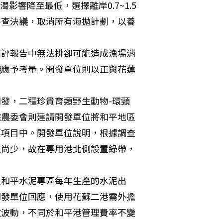
影響降至最低，選擇離岸0.7~1.5
審查決議，取消所有海拋計劃，以養
環評報告中無法排卻可能造成漁場消
議應予考量。開發單位則以正與花蓮
發，二種珍貴育類野生動物-環頸
院農委會則建請開發單位將和平地區
要項目中。開發單位說明，根據調查
量尚少，故在專用港北側設置綠帶，
負和平水泥專區每年生產的水泥出
開發單位回應，使用花蘇二港需外擔
數波動，不同於和平港管理費率不變