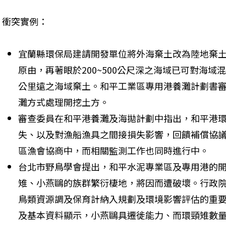
衝突實例：
宜蘭縣環保局建請開發單位將外海棄土改為陸地棄
原由，再著眼於200~500公尺深之海域已可對海域混濁
公里遠之海域棄土。和平工業區專用港養灘計劃書
灘方式處理開挖土方。 
審查委員在和平港養灘及海拋計劃中指出，和平港
失、以及對漁船漁具之間接損失影響，回饋補償協
區漁會協商中，而相關監測工作也同時進行中。 
台北市野鳥學會提出，和平水泥專業區及專用港的開
雉、小燕鷗的族群繁衍棲地，將因而遭破壞。行政
鳥類資源調及保育計納入規劃及環境影響評估的重
及基本資料顯示，小燕鷗具遷徙能力、而環頸雉數