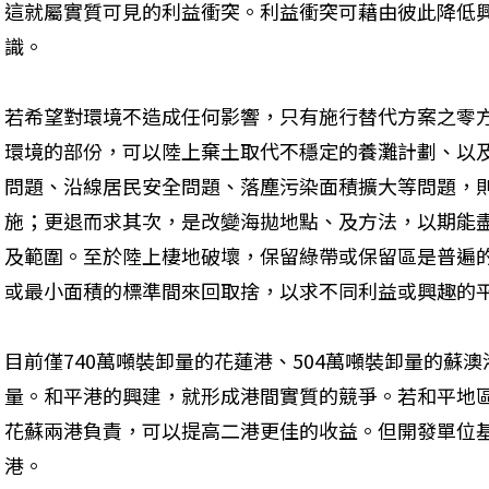
這就屬實質可見的利益衝突。利益衝突可藉由彼此降低興趣門閥
識。
若希望對環境不造成任何影響，只有施行替代方案之零
環境的部份，可以陸上棄土取代不穩定的養灘計劃、以
問題、沿線居民安全問題、落塵污染面積擴大等問題，
施；更退而求其次，是改變海拋地點、及方法，以期能
及範圍。至於陸上棲地破壞，保留綠帶或保留區是普遍
或最小面積的標準間來回取捨，以求不同利益或興趣的
目前僅740萬噸裝卸量的花蓮港、504萬噸裝卸量的蘇
量。和平港的興建，就形成港間實質的競爭。若和平地
花蘇兩港負責，可以提高二港更佳的收益。但開發單位
港。