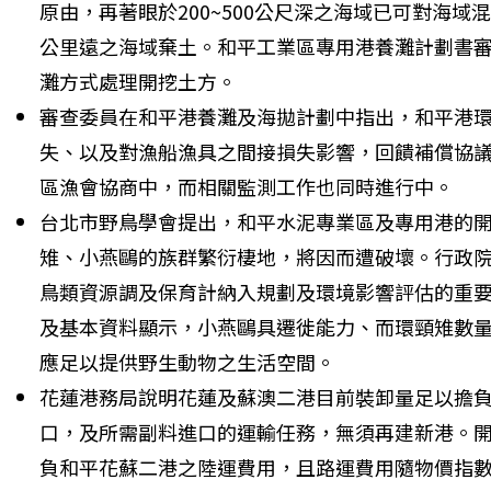
原由，再著眼於200~500公尺深之海域已可對海域混濁
公里遠之海域棄土。和平工業區專用港養灘計劃書
灘方式處理開挖土方。 
審查委員在和平港養灘及海拋計劃中指出，和平港
失、以及對漁船漁具之間接損失影響，回饋補償協
區漁會協商中，而相關監測工作也同時進行中。 
台北市野鳥學會提出，和平水泥專業區及專用港的開
雉、小燕鷗的族群繁衍棲地，將因而遭破壞。行政
鳥類資源調及保育計納入規劃及環境影響評估的重
及基本資料顯示，小燕鷗具遷徙能力、而環頸雉數
應足以提供野生動物之生活空間。 
花蓮港務局說明花蓮及蘇澳二港目前裝卸量足以擔
口，及所需副料進口的運輸任務，無須再建新港。
負和平花蘇二港之陸運費用，且路運費用隨物價指