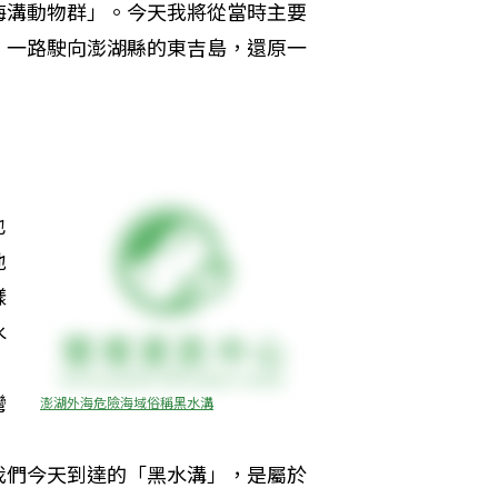
海溝動物群」。今天我將從當時主要
，一路駛向澎湖縣的東吉島，還原一
也
地
樣
水
：
灣
澎湖外海危險海域俗稱黑水溝
，
我們今天到達的「黑水溝」，是屬於