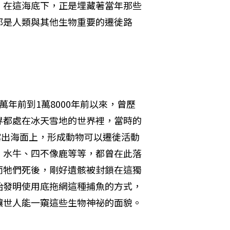
，在這海底下，正是埋藏著當年那些
都是人類與其他生物重要的遷徙路
年前到1萬8000年前以來，曾歷
界都處在冰天雪地的世界裡，當時的
露出海面上，形成動物可以遷徙活動
、水牛、四不像鹿等等，都曾在此落
而牠們死後，剛好遺骸被封鎖在這獨
始發明使用底拖網這種捕魚的方式，
讓世人能一窺這些生物神祕的面貌。