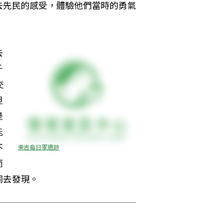
去先民的感受，體驗他們當時的勇氣
去
千
交
但
是
能
不
東吉島日軍遺跡
而
去發現。 