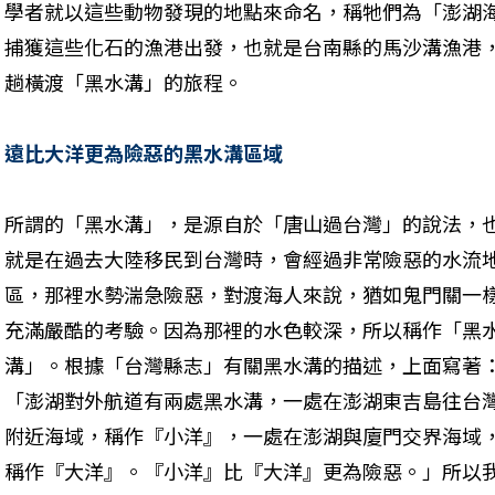
學者就以這些動物發現的地點來命名，稱牠們為「澎湖
捕獲這些化石的漁港出發，也就是台南縣的馬沙溝漁港
趟橫渡「黑水溝」的旅程。
遠比大洋更為險惡的黑水溝區域
所謂的「黑水溝」，是源自於「唐山過台灣」的說法，
就是在過去大陸移民到台灣時，會經過非常險惡的水流
區，那裡水勢湍急險惡，對渡海人來說，猶如鬼門關一
充滿嚴酷的考驗。因為那裡的水色較深，所以稱作「黑
溝」。根據「台灣縣志」有關黑水溝的描述，上面寫著
「澎湖對外航道有兩處黑水溝，一處在澎湖東吉島往台
附近海域，稱作『小洋』，一處在澎湖與廈門交界海域
稱作『大洋』。『小洋』比『大洋』更為險惡。」所以