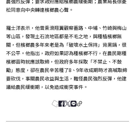
農強烈反彈；要求政府應給檳榔農緩衝期；農業局長徐菱
松同意向中央轉達檳榔農心聲。 
羅士洋表示，他曾乘滑翔翼觀察番路、中埔、竹崎與梅山
等山區，發現土石流地區都是不毛之地，與種植檳榔無
關，但檳榔農多年來老是為「破壞水土保持」背黑鍋，很
不公平。他指出，政府如果認為種檳榔不行，在農民剛種
檳榔苗時就應該取締，但政府多年採取「不禁止、不鼓
勵」態度，卻在農民辛苦種了8、9年收成期時才高喊取締
要砍伐，事關農民收益與生活，難怪農民強烈反彈，他建
議給農民緩衝期，以免造成衝突事件。 