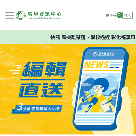
電子報
登入
快訊
風機離聚落、學校過近 彰化福漢風