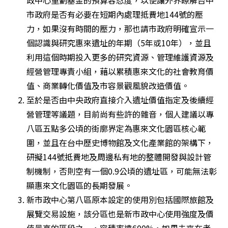
政中心重劃基金的預算容忍度，以便讓外界瞭解台中
市政府是否有必要在短期內處理抵費地144號的壓
力，如果沒有時間的壓力，那也請市政府明確宣示一
個認識與研究惠來遺址的年期（5年或10年），並且
利用這個時期投入更多的研究資源、管理維護資源及
經營管理專責小組，藉以累積惠來文化的社會教育價
值、商業轉化價值及市容景觀風貌改造價值。 
至於是否由中央政府直接介入遺址價值指定及後續經
營管理等議題，目前尚有些許的雜音，個人建議以專
八區五點多公頃的街廓界定為惠來文化園區核心範
圍，並且在台中歷史博物館及文化產業館的架構下，
研擬144號抵費地及周邊私有地的整體開發與設計管
制機制，否則空有一個0.9公頃的遺址區，可能無法彰
顯惠來文化園區的長期發展。 
新市政中心第八區原本設定的使用別包括國際旅館及
展覽交易設施，該分區也是新市政中心使用強度及價