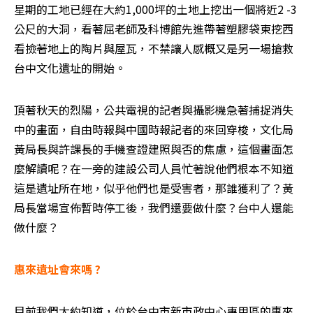
星期的工地已經在大約1,000坪的土地上挖出一個將近2 -3
公尺的大洞，看著屈老師及科博館先進帶著塑膠袋東挖西
看撿著地上的陶片與屋瓦，不禁讓人感概又是另一場搶救
台中文化遺址的開始。
頂著秋天的烈陽，公共電視的記者與攝影機急著捕捉消失
中的畫面，自由時報與中國時報記者的來回穿梭，文化局
黃局長與許課長的手機查證建照與否的焦慮，這個畫面怎
麼解讀呢？在一旁的建設公司人員忙著說他們根本不知道
這是遺址所在地，似乎他們也是受害者，那誰獲利了？黃
局長當場宣佈暫時停工後，我們還要做什麼？台中人還能
做什麼？
惠來遺址會來嗎 ?
目前我們大約知道，位於台中市新市政中心專用區的惠來