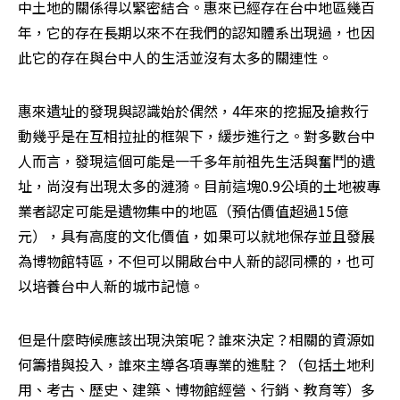
中土地的關係得以緊密結合。惠來已經存在台中地區幾百
年，它的存在長期以來不在我們的認知體系出現過，也因
此它的存在與台中人的生活並沒有太多的關連性。
惠來遺址的發現與認識始於偶然，4年來的挖掘及搶救行
動幾乎是在互相拉扯的框架下，緩步進行之。對多數台中
人而言，發現這個可能是一千多年前祖先生活與奮鬥的遺
址，尚沒有出現太多的漣漪。目前這塊0.9公頃的土地被專
業者認定可能是遺物集中的地區（預估價值超過15億
元），具有高度的文化價值，如果可以就地保存並且發展
為博物館特區，不但可以開啟台中人新的認同標的，也可
以培養台中人新的城市記憶。
但是什麼時候應該出現決策呢？誰來決定？相關的資源如
何籌措與投入，誰來主導各項專業的進駐？（包括土地利
用、考古、歷史、建築、博物館經營、行銷、教育等）多