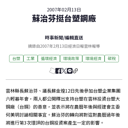
2007年02月13日
蘇治芬挺台塑鋼廠
時事新聞
/
編輯直送
摘錄自2007年2月13日經濟日報雲林報導
台塑
工業
循環經濟
環境政策
環境經濟
碳稅
雲林縣長蘇治芬、議長蘇金煌12日先後參加台塑企業集團
六輕暮年會，兩人都公開釋出支持台塑在雲林投資台塑大
鋼廠（台鋼）的善意，並表示將在農曆年後與經建會主委
何美玥討論相關事宜。蘇治芬的轉向將對這對農曆過年後
將進行第3次環評的台鋼投資案產生一定的影響。