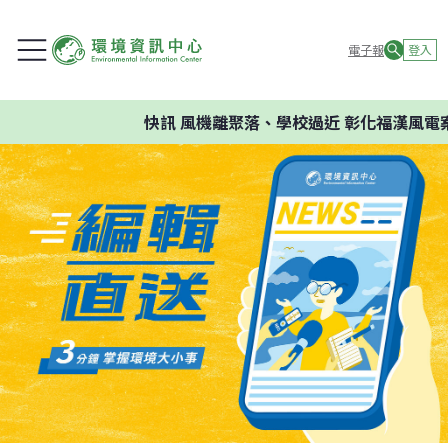
電子報
登入
快訊
風機離聚落、學校過近 彰化福漢風電