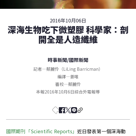
2016年10月06日
深海生物吃下微塑膠 科學家：剖
開全是人造纖維
時事新聞
/
國際新聞
記者
—
蔡麗伶（LiLing Barricman）
編譯
—
姜唯
審校
—
蔡麗伶
本報2016年10月6日綜合外電報導
國際期刊「Scientific Reports」
近日發表第一個深海動