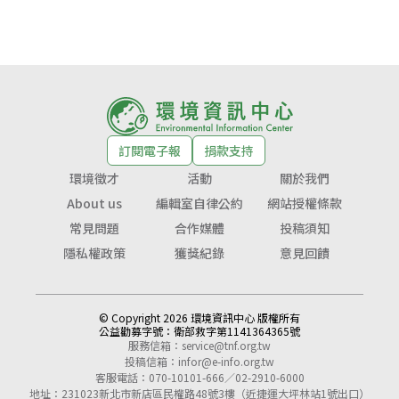
訂閱電子報
捐款支持
環境徵才
活動
關於我們
About us
編輯室自律公約
網站授權條款
常見問題
合作媒體
投稿須知
隱私權政策
獲獎紀錄
意見回饋
© Copyright 2026 環境資訊中心 版權所有
公益勸募字號：
衛部救字第1141364365號
服務信箱：
service@tnf.org.tw
投稿信箱：
infor@e-info.org.tw
客服電話：070-10101-666／02-2910-6000
地址：231023新北市新店區民權路48號3樓（近捷運大坪林站1號出口）