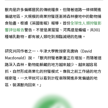
獸肉是許多偏鄉居民的傳統糧食，但隨著道路一條條開進
偏遠地區，大規模的商業狩獵逐漸將森林棲地中的動物捕
食殆盡。根據《英國衛報》報導，首份
全球性人類狩獵影
響評估報告
警告，不管是黑猩猩、河馬還是蝙蝠，共301
種哺乳動物，都有被人類吃到瀕臨滅絕的危機。
研究共同作者之一、牛津大學教授麥克唐納（David 
Macdonald）說，「獸肉狩獵者數量正在增加，而隨著道
路深入森林，動物能躲藏的地方越來越少、越來越容易
抓，自然形成商業化的狩獵模式。像我之前工作過的地方
喀麥隆，一大早就可以看到計程車隊開進非常偏遠的地
區，裝滿獸肉回來。」