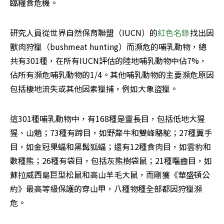
臨糧食危機。
研究人員從世界自然保育聯盟（IUCN）的
紅色名錄
找出因
獸肉狩獵（bushmeat hunting）而瀕危的哺乳動物，總
共有301種，在所有IUCN評估的陸地哺乳動物中佔7%，
佔所有瀕危哺乳動物的1/4。其他哺乳動物的主要瀕危原因
包括棲地流失或其他因素獵捕，例如大象盜獵。
這301種哺乳動物中，有168種是靈長目，包括低地大猩
猩、山魈；73種有蹄目，如野犛牛和雙峰駱駝；27種翼手
目，如金冠果蝠和黑髯狐蝠；還有12種食肉目，如雲豹和
數種熊；26種有袋目，包括灰熊樹袋鼠；21種囓齒目，如
蘇拉威西島巨型松鼠和高山羊毛大鼠，而剛獲《華盛頓公
約》最高等級保護的穿山甲，八種物種全部都因狩獵瀕
危。