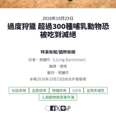
2016年10月23日
過度狩獵 超過300種哺乳動物恐
被吃到滅絕
時事新聞
/
國際新聞
記者
—
蔡麗伶（LiLing Barricman）
編譯
—
姜唯
審校
—
蔡麗伶
本報2016年10月23日綜合外電報導
社區保育
生態保育
物種保育
IUCN
生物多樣性
人與動物衝突事件簿