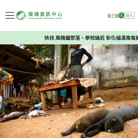
電子報
登入
快訊
風機離聚落、學校過近 彰化福漢風電案環