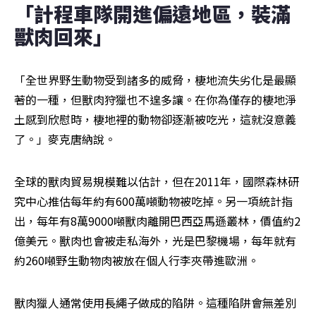
「計程車隊開進偏遠地區，裝滿
獸肉回來」
「全世界野生動物受到諸多的威脅，棲地流失劣化是最顯
著的一種，但獸肉狩獵也不遑多讓。在你為僅存的棲地淨
土感到欣慰時，棲地裡的動物卻逐漸被吃光，這就沒意義
了。」麥克唐納說。
全球的獸肉貿易規模難以估計，但在2011年，國際森林研
究中心推估每年約有600萬噸動物被吃掉。另一項統計指
出，每年有8萬9000噸獸肉離開巴西亞馬遜叢林，價值約2
億美元。獸肉也會被走私海外，光是巴黎機場，每年就有
約260噸野生動物肉被放在個人行李夾帶進歐洲。
獸肉獵人通常使用長繩子做成的陷阱。這種陷阱會無差別