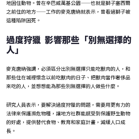
地困住動物。曾在辛巴威萬基公園——也就是獅子塞西爾
之前住的地方——工作的麥克唐納就表示，曾看過獅子被
這種陷阱困死。
過度狩獵  影響那些「別無選擇的
人」
麥克唐納強調，必須區分出別無選擇只能吃獸肉的人，和
那些住在城裡懷念以前吃獸肉的日子、把獸肉當作奢侈品
來吃的人，並想想能為那些別無選擇的人做些什麼。
研究人員表示，要解決過度狩獵的問題，需要用更有力的
法律來保護瀕危物種，讓地方社群能感受到保護野生動物
的好處，提供替代食物、教育和家庭計畫，減緩人口成
長。