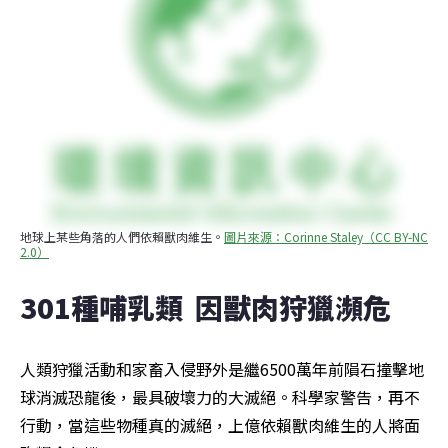
地球上某些角落的人們依賴獸肉維生。
圖片來源：Corinne Staley（CC BY-NC 
2.0）
301種哺乳類  因獸肉狩獵瀕危
人類狩獵活動和家畜入侵野外是繼6500萬年前隕石撞擊地
球消滅恐龍後，最具破壞力的大滅絕。科學家警告，再不
行動，當這些物種真的滅絕，上億依賴獸肉維生的人將面