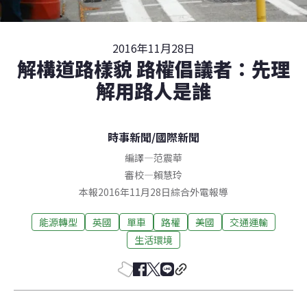
2016年11月28日
解構道路樣貌 路權倡議者：先理
解用路人是誰
時事新聞
/
國際新聞
編譯
—
范震華
審校
—
賴慧玲
本報2016年11月28日綜合外電報導
能源轉型
英國
單車
路權
美國
交通運輸
生活環境