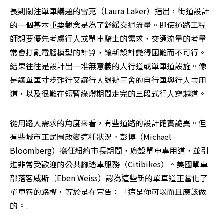
長期關注單車議題的雷克（Laura Laker）指出，街道設計
的一個基本重要觀念是為了舒緩交通流量。即使道路工程
師想要優先考慮行人或單車騎士的需求，交通流量的考量
常會打亂電腦模型的計算，讓新設計變得困難而不可行。
結果往往是設計出一堆無意義的人行道或單車道設施。像
是讓單車寸步難行又讓行人退避三舍的自行車與行人共用
道，以及很難在短暫綠燈期間走完的三段式行人穿越道。
從用路人需求的角度來看，有些道路的設計確實詭異。但
有些城市正試圖改變這種狀況。彭博（Michael 
Bloomberg）擔任紐約市長期間，廣設單車專用道，並引
進非常受歡迎的公共腳踏車服務（Citibikes）。美國單車
部落客威斯（Eben Weiss）認為這些新的單車道正當化了
單車客的路權，等於是在宣告：「這是你可以而且應該做
的。」