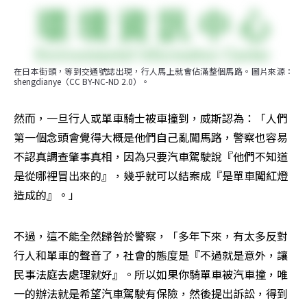
在日本街頭，等到交通號誌出現，行人馬上就會佔滿整個馬路。圖片來源：
shengdianye（CC BY-NC-ND 2.0）。
然而，一旦行人或單車騎士被車撞到，威斯認為：「人們
第一個念頭會覺得大概是他們自己亂闖馬路，警察也容易
不認真調查肇事真相，因為只要汽車駕駛說『他們不知道
是從哪裡冒出來的』，幾乎就可以結案成『是單車闖紅燈
造成的』。」
不過，這不能全然歸咎於警察，「多年下來，有太多反對
行人和單車的聲音了，社會的態度是『不過就是意外，讓
民事法庭去處理就好』。所以如果你騎單車被汽車撞，唯
一的辦法就是希望汽車駕駛有保險，然後提出訴訟，得到