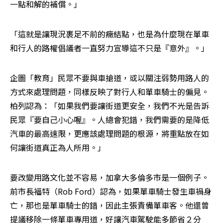
一點和解的補償。」
「這就是讓現況裹足不前的癥結點，也是為什麼現在單車
和行人的路權倡議者一直努力宣導這不只是『意外』。」
企圖「教育」民眾不要與車搶道，或以關注弱勢用路人的
方式來處理問題，同樣反映了對行人和單車騎士的偏見。
柏列認為：「如果我們要讓街道更安全，我們不光是告訴
民眾『要自己小心喔』。人總會犯錯，我們需要的是降低
汽車的最高速限，更應該處理問題的根源，將重點放在如
何讓街道真正為人所用。」
要改變用路文化並不容易，加拿大多倫多市是一個例子。
前市長福特（Rob Ford）認為，如果單車騎士發生車禍身
亡，那也是單車騎士的錯，因此主張責備單車客。他還曾
提議移除一條單車專用道，好讓汽車駕駛能多節省２分