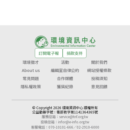
訂閱電子報
捐款支持
環境徵才
活動
關於我們
About us
編輯室自律公約
網站授權條款
常見問題
合作媒體
投稿須知
隱私權政策
獲獎紀錄
意見回饋
© Copyright 2026 環境資訊中心 版權所有
公益勸募字號：
衛部救字第1141364365號
服務信箱：
service@tnf.org.tw
投稿信箱：
infor@e-info.org.tw
客服電話：070-10101-666／02-2910-6000