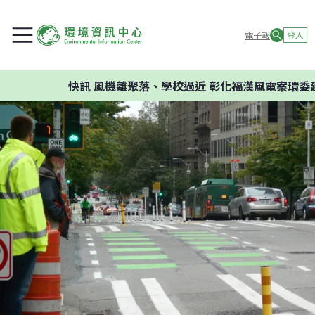
電子報
登入
快訊
風機離聚落、學校過近 彰化福漢風電案環委建議不