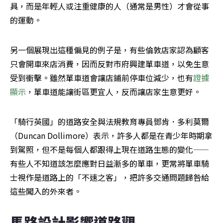
具，而是年輕人或注重健康的人（通常是男性）才會從事
的運動。
另一個展現出這種偏見的例子是，有些倫敦店家認為顧客
只會開車來店消費，因而反對市府興建單車道，以免生意
受到衝擊。雖然單車道會讓店鋪前停車位減少，也有
證據
顯示
，單車道能讓街區更宜人，反而讓店家生意更好。
「騎行英國」的道路安全與法規教育專員鄧肯．多利莫爾
（Duncan Dollimore）表示，許多人都是在青少年時期拿
到駕照，但不是每個人都跟得上現在道路生態的變化——
有些人不知道該怎麼應對日益漸多的單車，更常將單車騎
士視作是道路上的「不速之客」，把許多交通問題歸咎給
這些闖入的外來者。
馬路設計影響道路觀