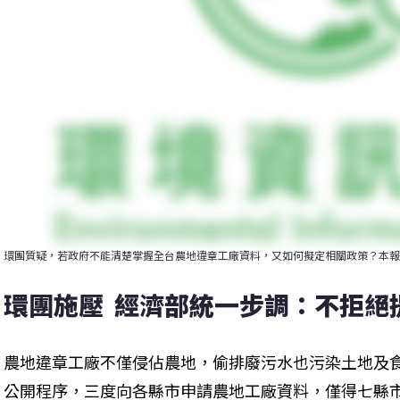
環團質疑，若政府不能清楚掌握全台農地違章工廠資料，又如何擬定相關政策？本報
環團施壓  經濟部統一步調：不拒絕
農地違章工廠不僅侵佔農地，偷排廢污水也污染土地及
公開程序，三度向各縣市申請農地工廠資料，僅得七縣市