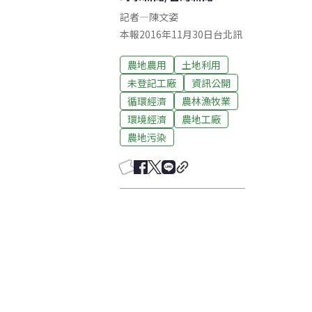
記者
—
陳文姿
本報2016年11月30日台北訊
農地農用
土地利用
未登記工廠
資訊公開
循環經濟
農林漁牧業
環境經濟
農地工廠
農地污染