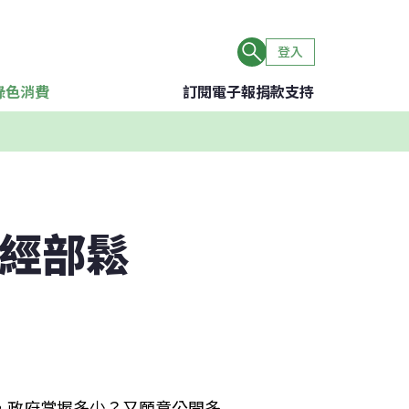
登入
綠色消費
訂閱電子報
捐款支持
 經部鬆
，政府掌握多少？又願意公開多