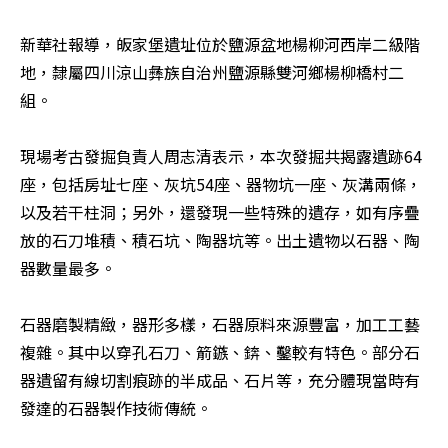
新華社報導，皈家堡遺址位於鹽源盆地楊柳河西岸二級階
地，隸屬四川涼山彝族自治州鹽源縣雙河鄉楊柳橋村二
組。

現場考古發掘負責人周志清表示，本次發掘共揭露遺跡64
座，包括房址七座、灰坑54座、器物坑一座、灰溝兩條，
以及若干柱洞；另外，還發現一些特殊的遺存，如有序疊
放的石刀堆積、積石坑、陶器坑等。出土遺物以石器、陶
器數量最多。

石器磨製精緻，器形多樣，石器原料來源豐富，加工工藝
複雜。其中以穿孔石刀、箭鏃、錛、鑿較有特色。部分石
器遺留有線切割痕跡的半成品、石片等，充分體現當時有
發達的石器製作技術傳統。
