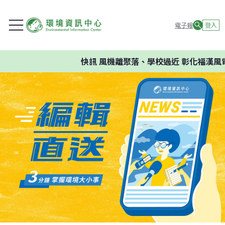
電子報
登入
快訊
風機離聚落、學校過近 彰化福漢風電