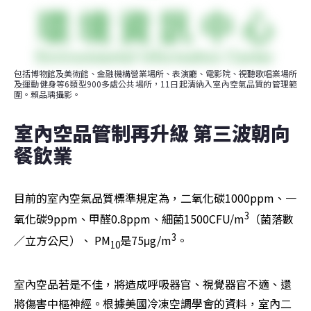
包括博物館及美術館、金融機構營業場所、表演廳、電影院、視聽歌唱業場所
及運動健身等6類型900多處公共場所，11日起清納入室內空氣品質的管理範
圍。賴品瑀攝影。
室內空品管制再升級 第三波朝向
餐飲業
目前的室內空氣品質標準規定為，二氧化碳1000ppm、一
3
氧化碳9ppm、甲醛0.8ppm、細菌1500CFU/m
（菌落數
3
／立方公尺）、 PM
是75μg/m
。
10
室內空品若是不佳，將造成呼吸器官、視覺器官不適、還
將傷害中樞神經。根據美國冷凍空調學會的資料，室內二