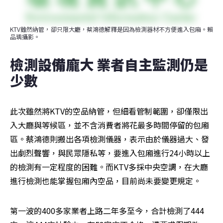
KTV雖然納管，卻只限大廳，蔡鴻德解釋是因為檢測器材不方便進入包廂。賴
品瑀攝影。
檢測設備龐大 業者自主監測仍是
少數
此次雖然將KTV的空品納管，但細看管制範圍，卻僅限出
入大廳與等候區，並不含消費者將花最多時間停留的包廂
區。蔡鴻德則搬出各項檢測儀器，表示由於儀器過大、發
出劇烈聲響，與民眾隱私等，要進入包廂進行24小時以上
的檢測有一定程度的困難。而KTV多採中央空調，在大廳
進行檢測也能掌握包廂內空品，目前尚未要變更規定。
第一波的400多家業者上路二年多至今，合計檢測了444