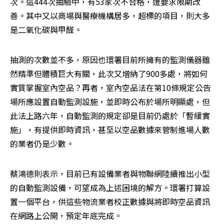
次。這444次抽驗中，有53家次不合格，遭要求限期改
善。其中又以商場與醫療機構居多，超標的項目，則大多
是二氧化碳與甲醛。
抽測的次數並不多，原因也環署目前所擁有的監測儀器雖
然精準但體積巨大有關，此次又增納了900多處，將如何
實質掌握室內空品？再者，室內空品法在第10條規定公告
場所應設置自動監測設施，並即時公布於場所明顯處，但
此法上路六年，自動監測的規定卻是目前仍處於「暫緩實
施」，有提供即時資訊，甚至以空品數據來管制進場人數
的業者仍是少數。
蔡鴻德則表示，目前已有設備業者與物聯網陸續推出小型
的自動監測設備，可望成為上述困境的解方。環署打算設
置一個平台，供這些物流業者校正數據與將即時空品資訊
在網路上公開，預定年底完成。