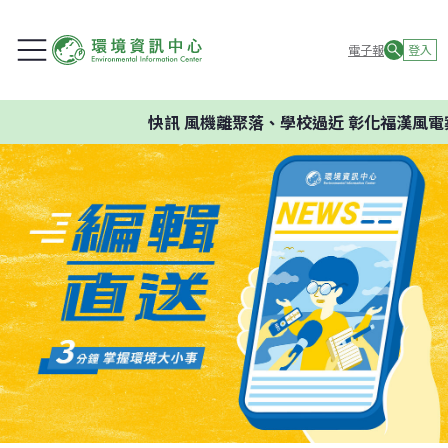
電子報
登入
快訊
風機離聚落、學校過近 彰化福漢風電