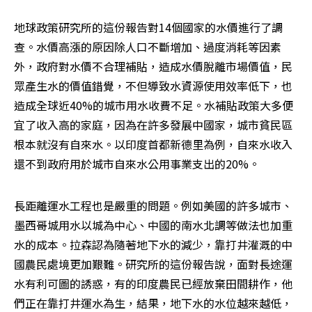
地球政策研究所的這份報告對14個國家的水價進行了調
查。水價高漲的原因除人口不斷增加、過度消耗等因素
外，政府對水價不合理補貼，造成水價脫離市場價值，民
眾產生水的價值錯覺，不但導致水資源使用效率低下，也
造成全球近40%的城市用水收費不足。水補貼政策大多便
宜了收入高的家庭，因為在許多發展中國家，城市貧民區
根本就沒有自來水。以印度首都新德里為例，自來水收入
還不到政府用於城市自來水公用事業支出的20%。
長距離運水工程也是嚴重的問題。例如美國的許多城市、
墨西哥城用水以城為中心、中國的南水北調等做法也加重
水的成本。拉森認為隨著地下水的減少，靠打井灌溉的中
國農民處境更加艱難。研究所的這份報告說，面對長途運
水有利可圖的誘惑，有的印度農民已經放棄田間耕作，他
們正在靠打井運水為生，結果，地下水的水位越來越低，