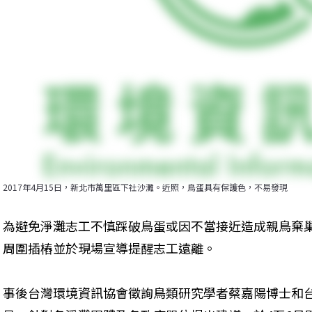
2017年4月15日，新北市萬里區下社沙灘。近照，鳥蛋具有保護色，不易發現
為避免淨灘志工不慎踩破鳥蛋或因不當接近造成親鳥棄
周圍插樁並於現場宣導提醒志工遠離。
事後台灣環境資訊協會徵詢鳥類研究學者蔡嘉陽博士和