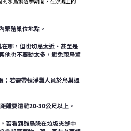
間的水鳥繁殖季期間，在沙灘上的
內繁殖巢位地點。
巢在哪，但也切忌太近、甚至是
其他也不要動太多，避免親鳥驚
緊張；若需帶領淨灘人員於鳥巢週
離要遠離20-30公尺以上。
避。若看到雛鳥躲在垃圾夾縫中