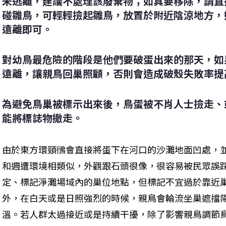
未逃離，建議不處理該廢棄物；如真要移除，請直
碰雛鳥，可輕輕撿起雛鳥，放置於附近陰涼地方，
遠離即可。
對幼鳥最危險的階段是他們要破蛋出來的那天，如
遠離，讓親鳥回巢照顧，否則會造成破殼失敗率提
為避免鳥巢被標示出來後，鳥蛋被不肖人士撿走、
能將標誌物撤走。
由於東方環頸鴴會直接將蛋下在河口的沙灘地面凹處，
和週遭環境相類似，外觀跟石頭很像，很容易被民眾誤
定、標記淨灘場域內的巢位地點，但標記不宜過於靠近
外，在白天或是日照強烈的時候，親鳥會輪流坐巢遮擋
溫。若人群太過接近或是持續干擾，除了影響親鳥調節