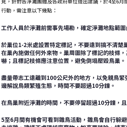
見，針對各淨灘團體及各政府單位提出建議，於4至6月
行動，需注意以下幾點：
工作人員於淨灘前需事先場勘，確定淨灘地點範圍
於巢位1-2米處設置特定標記，不要遠到搞不清楚
在巢內施做任何外來物。巢周圍除了標記的枝條，
嚇；且標記枝條應注意位置，避免倒塌壓毀鳥巢。
盡量帶志工遠離到100公尺外的地方，以免親鳥
邊解說鳥類繁殖生態，時間不要超過10分鐘。
在鳥巢附近淨灘的時間，不要停留超過10分鐘，且距
5至6月間有機會可看到雛鳥活動，雛鳥會自行躲