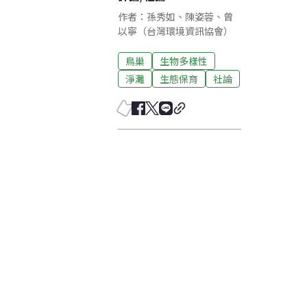
作者：孫秀如、陳姿蓉、曾
以寧（台灣環境資訊協會）
鳥巢
生物多樣性
淨灘
生態保育
社論