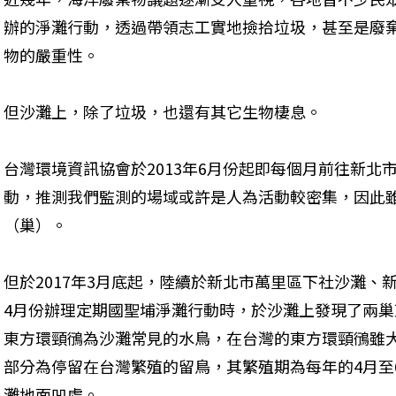
辦的淨灘行動，透過帶領志工實地撿拾垃圾，甚至是廢
物的嚴重性。
但沙灘上，除了垃圾，也還有其它生物棲息。
台灣環境資訊協會於2013年6月份起即每個月前往新北
動，推測我們監測的場域或許是人為活動較密集，因此
（巢）。
但於2017年3月底起，陸續於新北市萬里區下社沙灘、
4月份辦理定期國聖埔淨灘行動時，於沙灘上發現了兩
東方環頸鴴為沙灘常見的水鳥，在台灣的東方環頸鴴雖
部分為停留在台灣繁殖的留鳥，其繁殖期為每年的4月至
灘地面凹處。