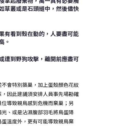
接拿起廢棄物，萬一真有必要觸
如草叢或是石頭縫中，然後儘快
果有看到殼在動的，人要盡可能
高。
或遭到野狗攻擊，離開前應盡可
並不會特別築巢，加上蛋殼顏色花紋
踩，因此建議須安排人員事先場勘確
巢位導致親鳥感到危機而棄巢；另
陽光、或是沾濕腹部羽毛將鳥蛋降
鳥蛋溫度外，更有可能導致親鳥棄