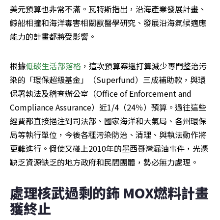
美元預算也非常不滿。瓦特斯指出，沿海產業發展計畫、
鯨船相撞和海洋毒害相關獸醫學研究、發展沿海氣候適應
能力的計畫都將受影響。
根據
低碳生活部落格
，這次預算案還打算減少專門整治污
染的「環保超級基金」（Superfund）三成補助款，與環
保署執法及稽查辦公室（Office of Enforcement and 
Compliance Assurance）近1/4（24％）預算。過往這些
經費都直接挹注到司法部、國家海洋和大氣局、各州環保
局等執行單位，今後各種污染防治、清理、與執法動作將
更難進行。假使又碰上2010年的墨西哥灣漏油事件，光憑
缺乏資源缺乏的地方政府和民間團體，勢必無力處理。 
處理核武過剩的鈽 MOX燃料計畫
獲終止 