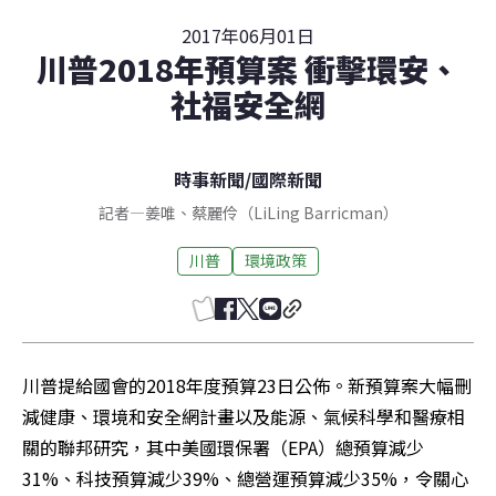
2017年06月01日
川普2018年預算案 衝擊環安、
社福安全網
時事新聞
/
國際新聞
記者
—
姜唯
、
蔡麗伶（LiLing Barricman）
川普
環境政策
川普提給國會的2018年度預算23日公佈。新預算案大幅刪
減健康、環境和安全網計畫以及能源、氣候科學和醫療相
關的聯邦研究，其中美國環保署（EPA）總預算減少
31%、科技預算減少39%、總營運預算減少35%，令關心