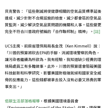
貝克警告：「這些刪減將使健康相關的空氣品質標準延後
達成，減少針對不合規設施的檢查，減少都會區的空氣品
質監測，減少解決空氣品質問題的機關和人事。這些變更
完全不符合川普政府號稱的『合作聯邦制』精神」。
[註]
UCS主席、前麻省環保局局長金茂（Ken Kimmell）說：
「川普的預算將砍去EPA的手腳、消滅環境警察的角色，
讓污染者繼續為所欲為。我有經驗，我知道缺少經費的環
境局處員工有多難做事。此外，川普的預算還會阻礙美國
科技創新和科學研究、影響美國對極端氣候和國家安全威
脅的反應能力，這些錢都被拿去投入沒有必要又昂貴的軍
事支出。」
低碳生活部落格報導
，根據美國環境委員會
（Environmental Council of the States）估算，環保署