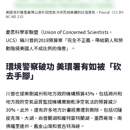
美國洛杉磯聖蓋博山意外因空氣污染形成美麗的日落景色。Paucal（CC BY-
NC-ND 2.0）
憂思科學家聯盟（Union of Concerned Scientists，
UCS）稱川普的2018預算案「完全不正義，帶給窮人和勞
動階級美國人不成比例的傷害」。
環境警察破功 美環署有如被「砍
去手腳」
川普也提案刪減州和地方政府機構預算45%，包括將州和
地方政府空氣品質監控機構實施乾淨空氣法的預算減少
30%。此外，還有許多地方計畫經費遭到刪除，包括切薩
皮克灣、大湖、尚普蘭湖和龐特雷特蘭湖、墨西哥灣、南
佛羅里達州、舊金山灣和普吉特海峽。