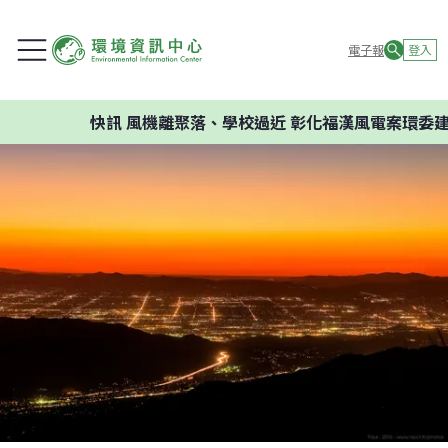
電子報
登入
快訊
風機離聚落、學校過近 彰化福漢風電案環委建議