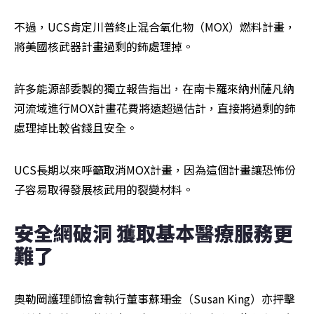
不過，UCS肯定川普終止混合氧化物（MOX）燃料計畫，
將美國核武器計畫過剩的鈽處理掉。
許多能源部委製的獨立報告指出，在南卡羅來納州薩凡納
河流域進行MOX計畫花費將遠超過估計，直接將過剩的鈽
處理掉比較省錢且安全。
UCS長期以來呼籲取消MOX計畫，因為這個計畫讓恐怖份
子容易取得發展核武用的裂變材料。
安全網破洞 獲取基本醫療服務更
難了
奧勒岡護理師協會執行董事蘇珊金（Susan King）亦抨擊