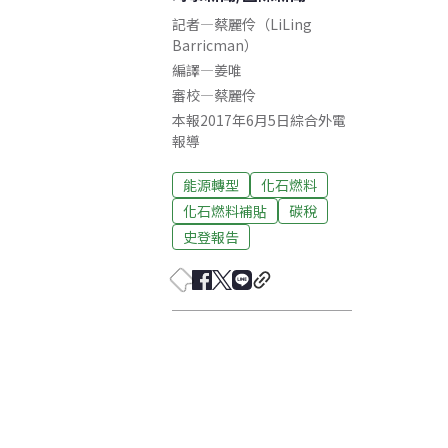
記者
—
蔡麗伶（LiLing
Barricman）
編譯
—
姜唯
審校
—
蔡麗伶
本報2017年6月5日綜合外電
報導
能源轉型
化石燃料
化石燃料補貼
碳稅
史登報告