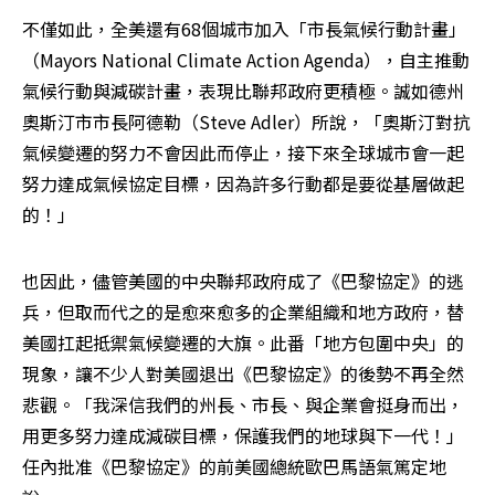
不僅如此，全美還有68個城市加入「市長氣候行動計畫」
（Mayors National Climate Action Agenda），自主推動
氣候行動與減碳計畫，表現比聯邦政府更積極。誠如德州
奧斯汀市市長阿德勒（Steve Adler）所說，「奧斯汀對抗
氣候變遷的努力不會因此而停止，接下來全球城市會一起
努力達成氣候協定目標，因為許多行動都是要從基層做起
的！」
也因此，儘管美國的中央聯邦政府成了《巴黎協定》的逃
兵，但取而代之的是愈來愈多的企業組織和地方政府，替
美國扛起抵禦氣候變遷的大旗。此番「地方包圍中央」的
現象，讓不少人對美國退出《巴黎協定》的後勢不再全然
悲觀。「我深信我們的州長、市長、與企業會挺身而出，
用更多努力達成減碳目標，保護我們的地球與下一代！」
任內批准《巴黎協定》的前美國總統歐巴馬語氣篤定地