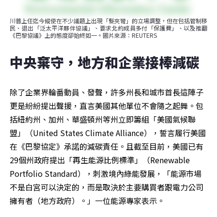
川普上任迄今縱使在不少議題上出現「髮夾彎」的立場調整，但在包括管制移
民、退出「泛太平洋夥伴協議」、要求北約成員多付「保護費」、以及推翻
《巴黎協議》上的態度卻始終如一。圖片來源：REUTERS
中央棄守，地方和企業接棒減碳
除了企業界輪番動員、發聲，許多州長和城市首長這陣子
更是紛紛提出聲援，直言美國其他單位不會隨之起舞。包
括紐約州、加州、華盛頓州等州立即籌組「美國氣候聯
盟」（United States Climate Alliance），誓言履行美國
在《巴黎協定》承諾的減碳責任。且截至目前，美國已有
29個州政府提出「再生能源比例標準」（Renewable 
Portfolio Standard），刺激境內綠能發展，「能源市場
不是白宮可以決定的，而是取決於主要購買者跟電力公司
擁有者（地方政府）。」一位能源專家表示。