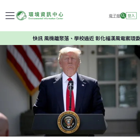
電子報
登入
快訊
風機離聚落、學校過近 彰化福漢風電案環委建議