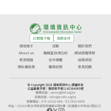
訂閱電子報
捐款支持
環境徵才
活動
關於我們
About us
編輯室自律公約
網站授權條款
常見問題
合作媒體
投稿須知
隱私權政策
獲獎紀錄
意見回饋
© Copyright 2026 環境資訊中心 版權所有
公益勸募字號：
衛部救字第1141364365號
服務信箱：
service@tnf.org.tw
投稿信箱：
infor@e-info.org.tw
客服電話：070-10101-666／02-2910-6000
地址：231023新北市新店區民權路48號3樓（近捷運大坪林站1號出口）