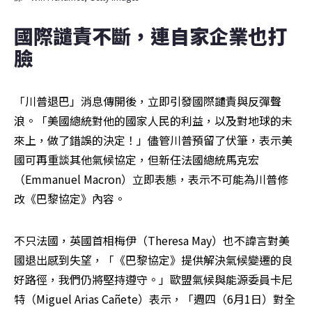
國際譴責不斷，連自家企業也打
臉
「川普退巴」消息傳開後，立即引發國際譴責與反彈聲
浪。「美國總統對他的國家人民的利益，以及對地球的未
來上，做了錯誤的決定！」儘管川普預留了伏筆，表示美
國可再重談其他氣候協定，但新任法國總統馬克宏
（Emmanuel Macron）立即表態，表示不可能為川普修
改《巴黎協定》內容。
不只法國，英國首相梅伊（Theresa May）也不諱言對美
國退出感到失望，「《巴黎協定》提供解決氣候變遷的良
好路徑，我們仍將堅持遵守。」歐盟氣候與能源委員卡尼
特（Miguel Arias Cañete）表示，「週四（6月1日）對全