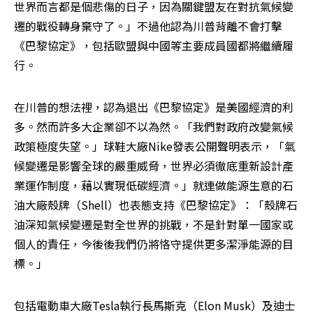
世界而言都是個悲傷的日子，因為關鍵盟友在對抗氣候變
遷的戰役轉身棄守了。」不過他認為川普背離不會打擊
《巴黎協定》，包括歐盟與中國等主要成員國都將繼續履
行。
在川普的想法裡，認為退出《巴黎協定》是美國經濟的利
多。然而許多大企業卻不以為然。「我們對政府改變氣候
政策極度失望。」球鞋大廠Nike發表公開聲明表示，「氣
候變遷是影響全球的嚴重威脅，世界必須徹底重新設計產
業運作制度，藉以實現低碳經濟。」就連做能源生意的石
油大廠殼牌（Shell）也表態支持《巴黎協定》：「殼牌石
油深知氣候變遷是對全世界的挑戰，不是針對單一國家或
個人的責任，今後後我們仍將恪守提供更多潔淨能源的目
標。」
包括電動車大廠Tesla執行長馬斯克（Elon Musk）及迪士