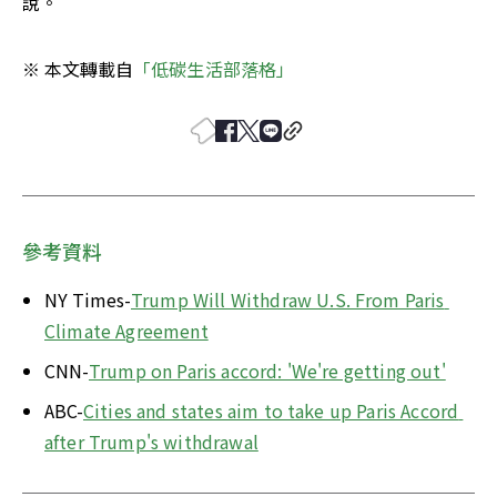
說。
※ 本文轉載自
「低碳生活部落格」
參考資料
NY Times-
Trump Will Withdraw U.S. From Paris 
Climate Agreement
CNN-
Trump on Paris accord: 'We're getting out'
ABC-
Cities and states aim to take up Paris Accord 
after Trump's withdrawal