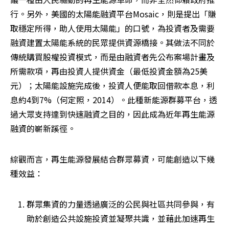
行。另外，美國的太陽能融資平台Mosaic，則是提出「賺
取穩定所得，助人使用太陽能」的口號，為投資者及需要
融資建置太陽能系統的民眾提供資源橋接。其做法不同於
傳統購買股權投資模式，而是由融資者先公布案場計畫及
所需款項，再由投資人提供資金（最低投資金額為25美
元）；太陽能設施完成後，投資人便能取回借款本息，利
息約4到7%（何定照，2014）。此種新能源群募平台，透
過大眾支持達到快速融資之目的，因此成為近年再生能源
融資的嶄新蹊徑。
綜觀而言，再生能源發展結合群眾募資，可能創造以下幾
種效益：
群眾集資的力量透過廣泛的公民與社區共同參與，有
助於創造公共設施投資並凝聚共識，並藉此加速再生