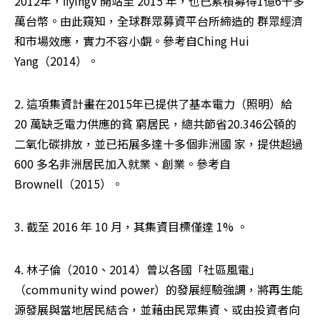
2012年，ﬂyingV 開站至 2015 年，也已累積募得1億6千多
萬台幣。由此窺知，全球群眾募資平台所締造的 群眾經濟
和市場效應，實力不容小覷。參考自Ching Hui 
Yang（2014）。
2. 這項集資計畫在2015年已提供了基本電力（照明）給 
20 萬缺乏電力供應的貧 窮居民，總共節省20.346公頓的
二氧化碳排放，並已拓展多達十多個非洲國 家，提供超過 
600 多名非洲居民加入就業、創業。參考自 
Brownell（2015）。
3. 截至 2016 年 10 月，其集資目標僅達 1% 。
4. 林子倫（2010、2014）曾以各國「社區風電」
（community wind power）的發展經驗強調，將再生能
源發展與當地居民結合，並藉由民眾集資、或由投資者向