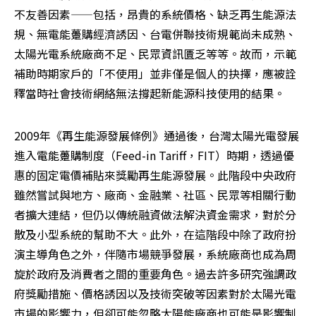
不友善因素——包括，昂貴的系統價格、缺乏再生能源法
規、無電能躉購經濟誘因、台電併聯技術規範尚未成熟、
太陽光電系統廠商不足、民眾資訊匱乏等等。故而，示範
補助時期家戶的「不使用」並非僅是個人的抉擇，應被詮
釋當時社會技術網絡無法撐起新能源科技使用的結果。
2009年《再生能源發展條例》通過後，台灣太陽光電發展
進入電能躉購制度（Feed-in Tariff，FIT）時期，透過優
惠的固定電價補貼來獎勵再生能源發展。此階段中央政府
雖然嘗試與地方、廠商、金融業、社區、民眾等相關行動
者擴大連結，但仍以傳統融資做法解決資金需求，對於分
散及小型系統的幫助不大。此外，在這階段中除了政府扮
演主導角色之外，伴隨市場競爭發展，系統廠商也成為周
旋於政府及消費者之間的重要角色。過去許多研究強調政
府獎勵措施、價格誘因以及技術突破等因素對於太陽光電
市場的影響力，但卻可能忽略太陽能廠商也可能是影響制