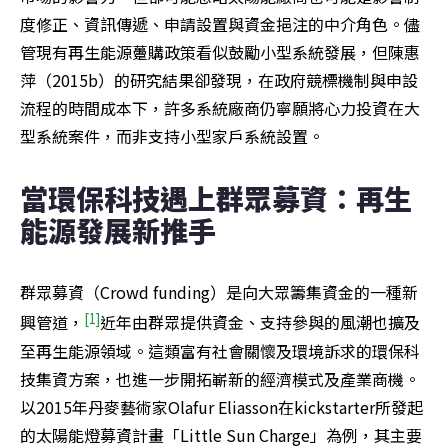
度修正、資訊傳遞、申請設置與資金挹注的中介角色。儘
管現有再生能源躉購政策看似鼓勵小型系統發展，但陳惠
萍（2015b）的研究結果卻發現，在政府競標機制與申設
流程的時間成本下，許多系統廠商仍寧願將心力投資在大
型系統案件，而非支持小型家戶系統設置。
當環保科技遇上群眾募資：再生
能源發展新推手
群眾募資（Crowd funding）是向大眾籌集資金的一種新
[1]
興管道，
近年由群眾提供資金、支持參與的風潮也擴及
至再生能源領域。這類富有社會關懷及環境訴求的環保科
技集資方案，也進一步開拓嶄新的經濟模式及產業商機。
以2015年丹麥藝術家Olafur Eliasson在kickstarter所發起
的太陽能燈募資計畫「Little Sun Charge」為例，其主要