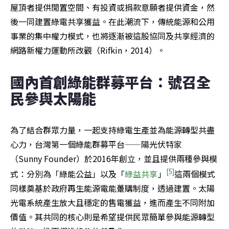
屋頂者提供閒置空間、有投資或捐款意願者提供資金，然
後一同建置綠電共享獲益。在此潮流下，傳統能源和公用
事業的集中權力模式，也將逐漸被這股協同及共享經濟的
網路新權力運動所改觀（Rifkin，2014）。
國內首創綠能群募平台：號召全
民參與太陽能
為了結合群眾力量，一起支持綠電生產並為能源轉型共盡
心力，台灣第一個綠能群募平台——陽光伏特家
（Sunny Founder）於2016年創立，並且提供兩種參與模
[5]
式：分別為「綠能公益」以及「
綠益共享
」
這兩個模式
同樣奠基於政府再生能源電能躉購制度，透過建置。太陽
光電系統產生放大且穩定的售電獲益，進而產生不同附加
價值。其共同的核心則是希望提供民眾簡單參與能源轉型