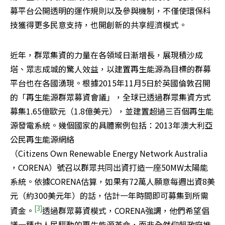
募平台公開透明的運作規則以及參與機制，不僅使環保科
技獲得更多民意支持，也開創新的共享經濟模式。
近年，群眾集資的力量在各領域日漸增長，展現積沙成
塔、眾志成城的驚人效益，以建置再生能源為目標的群募
平台也在各國湧現。根據2015年11月5日於英國倫敦召開
的「再生能源群眾募資會議」，全球已透過群眾集資方式
募集1.65億歐元（1.8億美元），並建置超過三百個再生能
源發電系統。幾個國家的具體案例包括：2013年澳大利亞
公民再生能源網絡
（Citizens Own Renewable Energy Network Australia
，CORENA）號召以群眾共同出資打造一座50MW太陽能
系統。依據CORENA估算，如果有72萬人願意每週出資8美
元（約300美元年）的話，估計一年時間即可募集到所需
[3]
資金。
透過群眾募資模式，CORENA強調，他們希望倡
議一種由人民驅動的再生能源革命，而非全然仰賴政府推