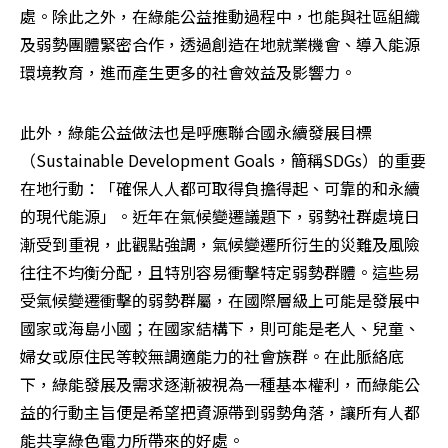
處。除此之外，在綠能公益推動過程中，也能與社區組織
及弱勢團體緊密合作，透過創造在地就業機會、導入能源
環境教育，進而產生更多的社會效益及影響力。
此外，綠能公益做法也是呼應聯合國永續發展目標
（Sustainable Development Goals，簡稱SDGs）的重要
在地行動：「確保人人都可取得負擔得起、可靠的和永續
的現代能源」。近年在氣候變遷議題下，弱勢社群處境日
漸受到重視，此觀點強調，氣候變遷所衍生的災難及風險
往往不均衡分配，且特別容易衝擊特定弱勢群體。這些易
受氣候變遷衝擊的弱勢群屬，在國際層級上可能是發展中
國家或海島小國；在國家結構下，則可能是老人、兒童、
婦女或原住民等較無調適能力的社會族群。在此脈絡底
下，綠能發展及需求逐漸被視為一種基本權利，而綠能公
益的行動主旨便是希望把資源帶到弱勢角落，讓所有人都
能共享綠色電力所帶來的好處。