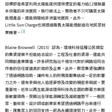
目標即是希望利用太陽能提供環保便宜的電力給12億無基
本供電的非洲居民。執行做法上，贊助者不只可購買太陽
能燈產品，還能捐贈給非洲當地居民。此外，
Little Sun Charge也將透過販售太陽能燈創造在地民眾就
[2]
業機會。
Blaine Brownell（2015）認為，環境科技這種公民類型
的集資提案不但能結合設計、工程及社會的資源，還能共
同開創產業價值。許多研究指出千禧世代對於網路協同合
作者的信任度遠高於政府及企業。此外，群眾集資強調除
了透過網路協助，讓所有人的財務貢獻集結成一定的影響
力之外，還有參與他人追逐夢想及改變的親密參與感。更
重要地，近年以再生能源或環保科技為主題的群募方案逐
漸嶄露頭角，突顯出全球能源轉型及減碳趨勢下，一般民
眾、藝術家、設計師或創業家希望透過網路平台串連行
動，匯集眾人的協同支持一起為永續環境努力。此外，群