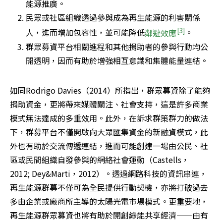
能源推廣。
民眾或社區組織透過參與成為再生能源的利害關係
[3]
人，進而增加包容性，並可能降低
鄰避效應
。
群眾募資平台相關進程和其他捐助者的參與行動均公
開透明，因而有助於增強相互意識和集體能量連結。
如同Rodrigo Davies（2014）所指出，群眾募資除了能夠
捐助資金，更將帶來媒體關注、社會支持，這是許多商業
模式無法達成的多重效用。此外，在訴求群策群力的做法
下，群募平台不僅開啟向大眾匯集資金的新融資模式，此
外也有助於交流傳遞連結，進而可能創建一場由公民、社
區或民間組織自發參與的網絡社會運動（Castells，
2012; Dey&Marti，2012）。透過網路科技的資訊串連，
再生能源群募不僅可為全民提供行動契機，亦將打破過去
多由企業或廠商所主導的太陽光電市場模式。更重要地，
再生能源群眾募資也將有助於開創綠能共享經濟——由有