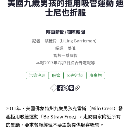
美國九歲男孩的拒用吸管運動 迪
士尼也折服
時事新聞
/
國際新聞
記者
—
蔡麗伶（LiLing Barricman）
編譯
—
姜唯
審校
—
蔡麗伶
本報2017年7月3日綜合外電報導
污染治理
吸管
公害污染
廢棄物
2011年，美國佛蒙特州九歲男孩克雷斯（Milo Cress）發
起拒用吸管運動「Be Straw Free」，走訪自家附近所有
的餐廳，要求餐廳經理不要主動提供顧客吸管。