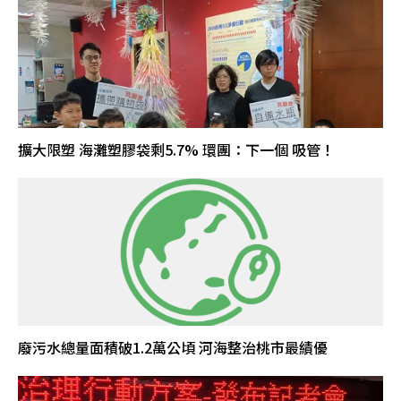
擴大限塑 海灘塑膠袋剩5.7% 環團：下一個 吸管！
廢污水總量面積破1.2萬公頃 河海整治桃市最績優