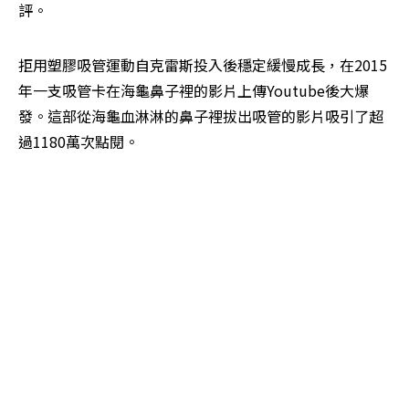
評。
拒用塑膠吸管運動自克雷斯投入後穩定緩慢成長，在2015
年一支吸管卡在海龜鼻子裡的影片上傳Youtube後大爆
發。這部從海龜血淋淋的鼻子裡拔出吸管的影片吸引了超
過1180萬次點閱。