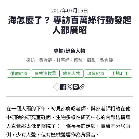
2017年07月15日
海怎麼了？ 專訪百萬綠行動發起
人邵廣昭
專欄
/
綠色人物
採訪：吳宜靜、林芊妤；撰稿、攝影：吳宜靜
循環經濟
農林漁牧業
綠色人物
環境經濟
土地利用
在一個大雨的下午，初見邵廣昭老師。與邵老師相約在他
中研院的研究室碰面，生物多樣性研究中心的內部結構讓
人直覺那太像是醫院了：一條長長的走廊，實驗室分居兩
側，少有人聲，但有機械聲響作為背景音。