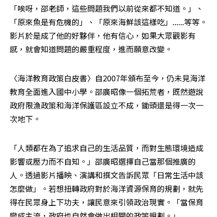
「唉呀，邵老師，這些問題我們以前從來都不知道。」、
「原來魚是有危機的」、「原來海鮮該這樣吃」......等等。
影片於是成了他的好夥伴，他有信心，如果大眾觀影有
感，就會知道問題的嚴重程度，進而願意改變。
〈海洋教育政策白皮書〉自2007年頒布至今，仍未見海洋
教育全面進入國中小學。邵廣昭像一個拓荒者，既然遊說
政府限漁政策和海洋保護區設立不成，鋤頭還是得一次一
次地下。
「人類都在為了追求自己的生活品質，而對生態環境造成
影響或壓力而不自知。」邵廣昭選擇自己當那個推廣的
人。透過影片播映、演講和撰文告訴民眾「日常生活中該
怎麼做」。若想扭轉政府對於海洋資源保育的規劃，就先
得在民眾身上下功夫，讓民意來引領政治現實。「當保育
變成主流，政府也自然會做出相關的政策規劃。」