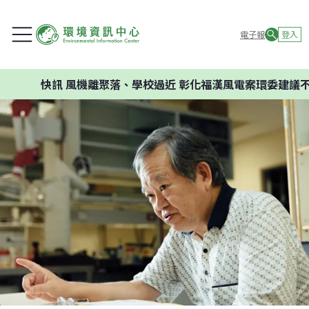
電子報
登入
快訊
風機離聚落、學校過近 彰化福漢風電案環委建議不應開發