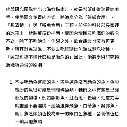
他與研究團隊推出〈海鮮指南〉，就是希望能從消費端著
手，使用圖文並置的方式，將漁產分為「建議食用」、
「想清楚！」與「避免食用」三類。前任的科技部長家裡
的冰箱上，就貼著這份指南。實因台灣民眾吃海鮮的觀念
不對，除了不吃鮑魚、魚翅之外，飲食觀念也沒有再更
新。與其對民眾說：不要去吃珊瑚礁魚類或瀕危物種，
「民眾也搞不懂什麼魚是瀕危的」因此，他將學術研究轉
為幾項通俗的原則：
不要吃顏色繽紛的魚、盡量選擇沒有顏色的魚。色彩
繽紛的魚很可能是珊瑚礁魚類，牠們之中有些是已經
瀕危的物種，例如鸚哥魚、紅石班、雀鯛、紅皮刀等
就盡量不要選購。建議選擇飛魚、白帶魚、吳郭魚、
虱目魚這類顏色較為單一的銀白色魚種，營養價值也
不輸其他魚類。