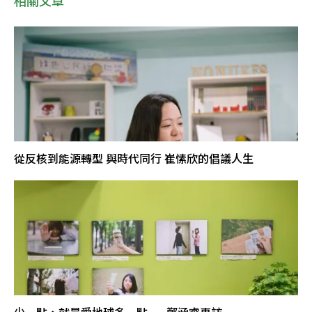
從反核到能源轉型 與時代同行 崔愫欣的倡議人生
少一點，就是愛地球多一點——鄭涵睿專訪