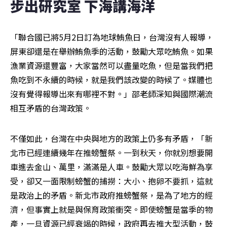
步出研究室 下海講海洋
「聯合國已將5月2日訂為地球鮪魚日，台灣沒有人報導，
屏東卻還是在舉辦鮪魚季的活動，鼓勵大眾吃鮪魚。如果
漁業資源還豐富，大家當然可以盡量吃魚，但是當我們把
魚吃到不永續的時候，就是我們該改變的時候了。媒體也
沒有覺得報導出來有哪裡不對。」邵老師深知與國際潮流
相互矛盾的台灣政策。
不僅如此，台灣在中央與地方的政策上仍多有矛盾，「新
北市已經連續幾年在推螃蟹祭。一到秋天，你就別想要開
車進去金山、萬里，滿滿是人車。鼓勵大眾以吃海鮮為享
受，卻又一面限制螃蟹的捕撈：大小、抱卵不要抓，這就
是政治上的矛盾。新北市政府推螃蟹祭，是為了地方的經
濟，但事實上就是與保育政策衝突。即使螃蟹是當季的物
產，一旦資源已經衰竭的時候，政府再去推大型活動，鼓