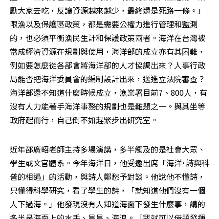
勵大家去吃，反讓資源越來越少，最終還是死路一條。」
限漁以及保護區政策，都是需要公權力進行管理和監測
的，也必須平衡漁民生計和保護政策兩者。海洋在台灣被
當成經濟資源在規劃與使用，海洋部的成立亦有其困難，
例如要怎麼從各部會將海洋部的人才協調出來？人事行政
局能否把海洋委員會的編制設計出來，送進立法院審查？
海洋部還不知道什麼時候成立，漁業署目前7、800人，有
沒有人力能著手海洋事務的規劃也是難題之一。與其坐等
政府起而行，自己倒不如趕緊步出研究室。
近年邵廣昭老師主持多場演講，多半觸及的是社會大眾、
學生或文官體系。今年海洋日，他受邀出席「海洋･詩與科
普的相遇」的活動，與詩人鄭愁予對談。他說他不懂詩，
只懂得科學研究，看了學生的詩，「就知道他們沒有一個
人下過海。」他發現沒有人知道海面下發生什麼事，講的
多半是海面上的水手、星星、海浪。「我就可以借題發揮