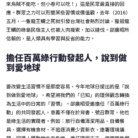
來烏賊不能吃，但小卷可以吃！」這是民眾最直接的回
應。群眾之力可以形塑某些習慣或價值觀，去年（2016）
五月，一隻龍王鯛之死就引發台灣社會熱烈討論，獵殺龍
王鯛的綠島民宿主人也被人肉搜索，加以撻伐。邵廣昭所
信賴的，是人類具有學習與反省的能力。
擔任百萬綠行動發起人，說到做
到愛地球
要改變生活習慣不是那麼容易，今年地球日提出的是「說
到做到愛地球」，希望將我們的「已知」的環保觀念轉換
為生活中的日常的「習慣」。邵廣昭受邀擔任「百萬綠行
動」的共同發起人，意義不僅在於背書、號召群眾，他也
是綠生活的實踐者。例如：旅行自備清潔用品、自備餐
具、選擇有機食材、不追逐消費少買新衣、連署環境議
題、認識十種動物生存危機、擔任環保志工、使用節能燈