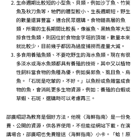
生命週期比較短的小型魚、貝類，例如沙丁魚、竹筴
魚及秋刀魚等，牠們的體型較小、生長週期短，野生
的數量還算豐富，適合民眾選購。食物鏈高層的魚
類，所需的生長期間比較長，像鯊魚、黑鮪魚等大型
掠食性魚類，則因位於食物金字塔的頂端，數量本來
就比較少，目前幾乎都因為過度捕撈而產量大減。
多食用養殖魚類、不要吃野生的海水魚類。現在有很
多淡水或海水魚類都具有養殖的技術，其中又以植物
性飼料當食物的魚種為優，例如吳郭魚、虱目魚、烏
魚。「石斑是吃葷的，不好。」以魚粉或魚雜當成食
物的魚，會消耗更多生物資源，例如：養殖的白蝦或
草蝦、石斑，選購時可以考慮再三。
邵廣昭認為教育是個好方法，他視〈海鮮指南〉是一份免
費、公開的資源，供各界使用，不但能從網站下載，在演
講場合，邵廣昭也免費贈送〈海鮮指南〉小卡。「蛤！原