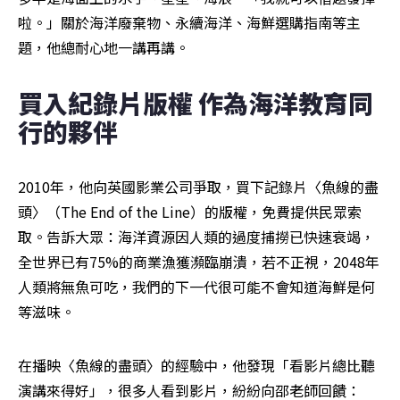
啦。」關於海洋廢棄物、永續海洋、海鮮選購指南等主
題，他總耐心地一講再講。
買入紀錄片版權 作為海洋教育同
行的夥伴
2010年，他向英國影業公司爭取，買下記錄片〈魚線的盡
頭〉（The End of the Line）的版權，免費提供民眾索
取。告訴大眾：海洋資源因人類的過度捕撈已快速衰竭，
全世界已有75%的商業漁獲瀕臨崩潰，若不正視，2048年
人類將無魚可吃，我們的下一代很可能不會知道海鮮是何
等滋味。
在播映〈魚線的盡頭〉的經驗中，他發現「看影片總比聽
演講來得好」，很多人看到影片，紛紛向邵老師回饋：