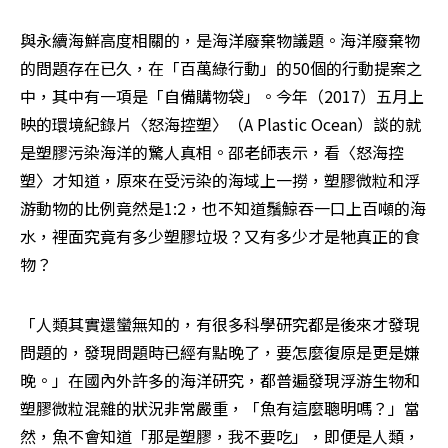
與永續海鮮高度相關的，是海洋廢棄物議題。海洋廢棄物
的問題存在已久，在「百萬綠行動」的50個的行動提案之
中，其中有一項是「自備購物袋」。今年（2017）五月上
映的環境紀錄片〈怒海控塑〉（A Plastic Ocean）談的就
是塑膠污染海洋的驚人真相。邵老師表示，看〈怒海控
塑〉才知道，原來在受污染的海域上一撈，塑膠微粒和浮
游動物的比例竟然是1:2，也不知道鬚鯨吞一口上百噸的海
水，裡面究竟有多少塑膠垃圾？又有多少才是牠真正的食
物？
「人類其實還蠻無知的，有很多科學研究都是後來才發現
問題的，發現問題時已經有點晚了，要怎麼復原是更是嫌
晚。」在國內外許多的海洋研究，都普遍發現浮游生物和
塑膠微粒混雜的狀況非常嚴重，「魚有這麼聰明嗎？」當
然，魚不會知道「那是塑膠，我不要吃」，即便是人類，