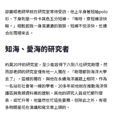
邵廣昭老師早就在研究室等待受訪，他上半身著短袖polo
衫，下身則是一件卡其色五分短褲，「唉呀，穿短褲涼快
嘛。」相較起我一身濕漉漉的狼狽，短褲不但涼快，也適
合在雨裡來去。
知海、愛海的研究者
約莫20坪的研究室，至少能容得下六到八位研究助理，然
而邵老師的研究室僅有他一人獨在，「助理都到海洋大學
去了」。這樣的獨在，與他在永續海洋議題上相同，作為
一名站在社會第一線的學者，20多年前他就在推動海洋保
護區與魚類資料庫的建制，其他的研究人員或忙期刊發
表，或忙升等，他當然也忙這些要務，但除此之外，有很
多時間是花在演講和寫文章上頭的。