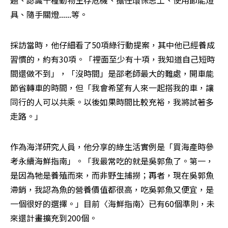
具、隨手關燈......等。
採訪當時，他仔細看了50項綠行動提案，其中他已經養成
習慣的，約有30項。「裡面至少有十項，我知道自己短時
間還做不到」，「沒時間」是邵老師最大的難處，開車能
節省轉車的時間，但「我會希望有人來一起搭我的車，讓
同行的人可以共乘。以後如果時間比較充裕，我將試著多
走路。」
作為海洋研究人員，他分享的綠生活實例是「買海產時參
考永續海鮮指南」。「我最常吃的就是吳郭魚了。第一，
是因為牠是養殖而來，而非野生捕撈；再者，現在吳郭魚
滯銷，我認為魚的營養價值都很高，吃吳郭魚又便宜，是
一個很好的選擇。」目前〈海鮮指南〉已有60個準則，未
來還計畫擴充到200個。