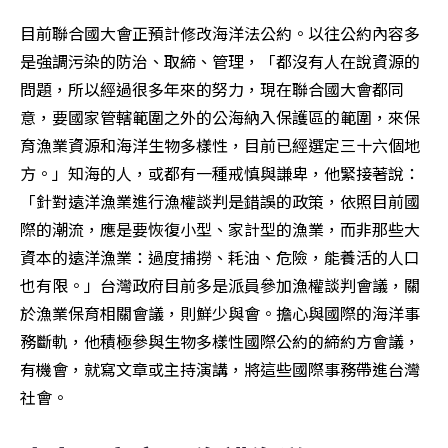
目前聯合國大會正預計修改海洋法公約。以往公約內容多
是強調污染的防治、取締、管理，「都沒有人在說資源的
問題，所以經過很多年來的努力，現在聯合國大會都同
意，要國家管轄範圍之外的公海納入保護區的範圍，來保
育漁業資源和海洋生物多樣性，目前已經選定三十六個地
方。」知海的人，或都有一種戒慎與謙卑，他緊接著說：
「針對遠洋漁業進行漁權談判是錯誤的政策，依照目前國
際的潮流，應是要恢復小型、家計型的漁業，而非那些大
資本的遠洋漁業：過度捕撈、耗油、危險，能養活的人口
也有限。」台灣政府目前多是派員參加漁權談判會議，關
於漁業保育相關會議，則鮮少與會。擔心與國際的海洋事
務斷軌，他積極參與生物多樣性國際公約的締約方會議，
有機會，就寫文章或主持演講，將這些國際事務帶進台灣
社會。