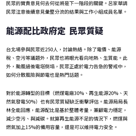
民眾的寶貴意見何去何從將是下一階段的關鍵。呂家華請
民眾注意後續意見彙整分流的結果與工作小組成員名單。
能源配比政府定  民眾質疑
台北場參與民眾近250人，討論熱絡。除了電價、能源
稅、空污等議題外，民眾也將眼光看向地熱、生質能。此
外，颱風過後電塔倒塌，民眾正處於電力告急的警戒中，
如何分散風險與節電也是熱門話題。
對於能源轉型的目標（燃煤電廠30%、再生能源20%、天
然氣發電50%）也有民眾質疑缺乏衝擊評估。能源局局長
林全能回應，能源配比是基於整體考量，兼顧電力穩定，
減少空污、與減碳。就算再生能源不足的情況下，燃煤與
燃氣加上15%的備用容量，還是可以維持電力安全。