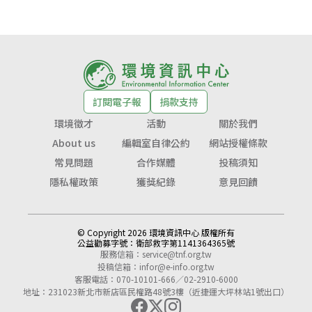
訂閱電子報
捐款支持
環境徵才
活動
關於我們
About us
編輯室自律公約
網站授權條款
常見問題
合作媒體
投稿須知
隱私權政策
獲獎紀錄
意見回饋
© Copyright 2026 環境資訊中心 版權所有
公益勸募字號：
衛部救字第1141364365號
服務信箱：
service@tnf.org.tw
投稿信箱：
infor@e-info.org.tw
客服電話：070-10101-666／02-2910-6000
地址：231023新北市新店區民權路48號3樓（近捷運大坪林站1號出口）