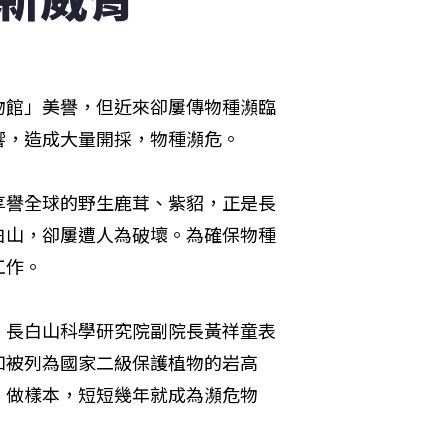
物館」美譽，但近來卻屢傳物種瀕臨
響，造成大量開採，物種瀕危。
享譽全球的野生鹿茸、紫貂，正是長
白山，卻屢遭人為破壞。為確保物種
工作。
。長白山科學研究院副院長黃祥童表
如被列為國家二級保護植物的岩高
、做樣本，短短幾年就成為瀕危物