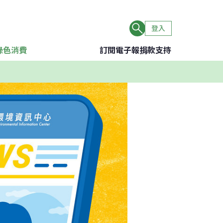
登入
綠色消費
訂閱電子報
捐款支持