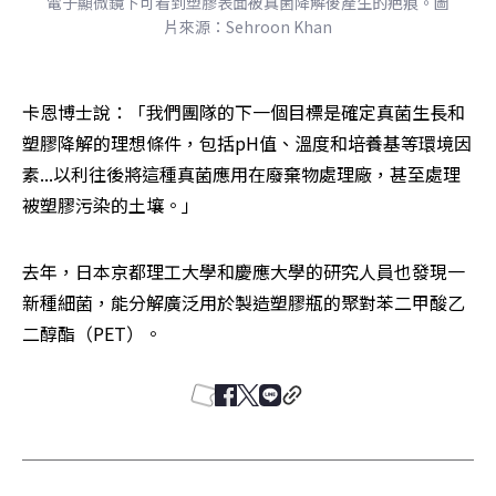
電子顯微鏡下可看到塑膠表面被真菌降解後產生的疤痕。圖
片來源：Sehroon Khan
卡恩博士說：「我們團隊的下一個目標是確定真菌生長和
塑膠降解的理想條件，包括pH值、溫度和培養基等環境因
素...以利往後將這種真菌應用在廢棄物處理廠，甚至處理
被塑膠污染的土壤。」
去年，日本京都理工大學和慶應大學的研究人員也發現一
新種細菌，能分解廣泛用於製造塑膠瓶的聚對苯二甲酸乙
二醇酯（PET）。