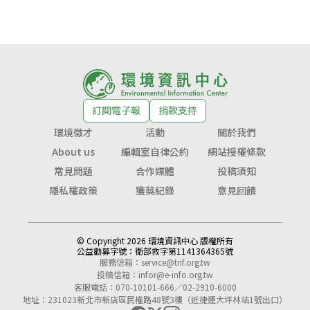
訂閱電子報
捐款支持
環境徵才
活動
關於我們
About us
編輯室自律公約
網站授權條款
常見問題
合作媒體
投稿須知
隱私權政策
獲獎紀錄
意見回饋
© Copyright 2026 環境資訊中心 版權所有
公益勸募字號：
衛部救字第1141364365號
服務信箱：
service@tnf.org.tw
投稿信箱：
infor@e-info.org.tw
客服電話：070-10101-666／02-2910-6000
地址：231023新北市新店區民權路48號3樓（近捷運大坪林站1號出口）