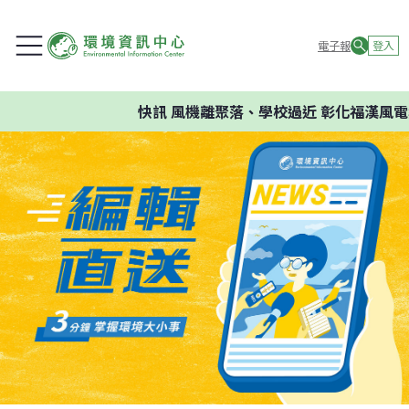
電子報
登入
快訊
風機離聚落、學校過近 彰化福漢風電