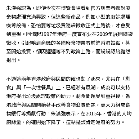
朱漢強認為，即便今次在博覽會場看到官方與業者都對廢
棄物處理充滿興致，但這些新產品，例如小型的廚餘處理
機等設備，恐怕要等垃圾費隨袋徵收正式上路後，才會受
到重視。回憶起1997年港府一度宣布要在2009年展開隨袋
徵收，引起嗅到商機的各國廢棄物業者前進香港設點，甚
至開始投資，卻因遲遲等不到政策上路，而紛紛認賠黯然
退出。
不過這兩年香港政府與民間的確也動了起來，尤其在「剩
食」與「一次性餐具」上，已經漸有風潮，成為可以支持
港府提出垃圾處理政策的助力。剩食問題受到重視後，香
港政府與民間開始著手改善食物浪費問題，更大力組成食
物銀行等捐獻行動。朱漢強表示，在2015年，香港的人均
廚餘量，的確開始下降了，這點是該肯定港府的努力。