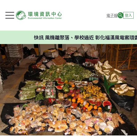
電子報
登入
快訊
風機離聚落、學校過近 彰化福漢風電案環委建