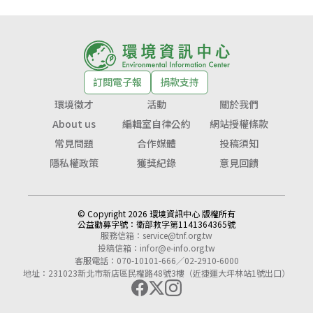
訂閱電子報
捐款支持
環境徵才
活動
關於我們
About us
編輯室自律公約
網站授權條款
常見問題
合作媒體
投稿須知
隱私權政策
獲獎紀錄
意見回饋
© Copyright 2026 環境資訊中心 版權所有
公益勸募字號：
衛部救字第1141364365號
服務信箱：
service@tnf.org.tw
投稿信箱：
infor@e-info.org.tw
客服電話：070-10101-666／02-2910-6000
地址：231023新北市新店區民權路48號3樓（近捷運大坪林站1號出口）