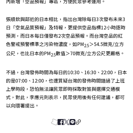
內新增「空品預報」專區，方便民眾參考運用。
張順欽與鄰近的日本相比，指出台灣除每日3次發布未來3
日「空氣品質預報」及特報，更提供空品指標12小時逐時
預測，而日本每日僅發布2次空品預報。而台灣空品的紅
色警戒預警標準之污染物濃度，如PM
＞54.5微克/立方
2.5
公尺，也比日本的PM
數值＞70微克/立方公尺更嚴格。
2.5
不過，台灣發佈時間為每日的10:30、16:30、22:00，日本
的是07:00、12:00，也遭質疑台灣的發佈時間錯過了上班
上學時段，恐怕無法讓民眾即時採取對策與選擇交通模
式，對此，李應元則表示，民眾使用後有任何建議，都可
以向環署提出。