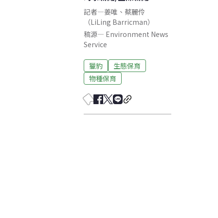
記者
—
姜唯
、
蔡麗伶
（LiLing Barricman）
稿源
—
Environment News
Service
獵豹
生態保育
物種保育