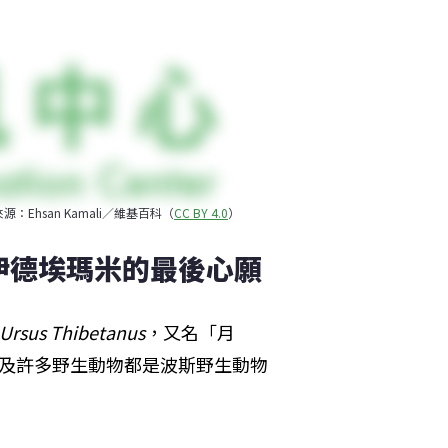
源：Ehsan Kamali／維基百科（
CC BY 4.0
）
伊德埃瑪米的最後心願
Ursus Thibetanus
，又名「月
及許多野生動物都是波斯野生動物