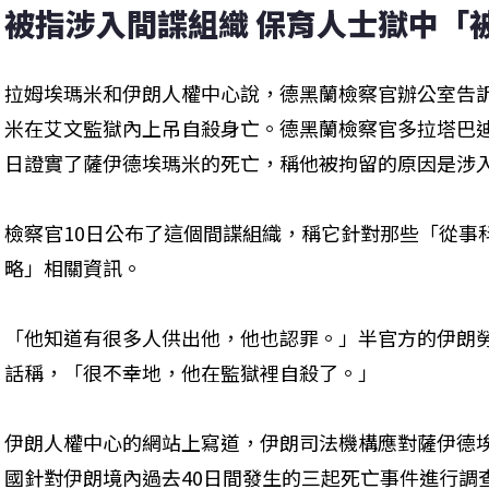
被指涉入間諜組織 保育人士獄中「
拉姆埃瑪米和伊朗人權中心說，德黑蘭檢察官辦公室告
米在艾文監獄內上吊自殺身亡。德黑蘭檢察官多拉塔巴迪（Abbas 
日證實了薩伊德埃瑪米的死亡，稱他被拘留的原因是涉
檢察官10日公布了這個間諜組織，稱它針對那些「從事
略」相關資訊。
「他知道有很多人供出他，他也認罪。」半官方的伊朗勞
話稱，「很不幸地，他在監獄裡自殺了。」
伊朗人權中心的網站上寫道，伊朗司法機構應對薩伊德
國針對伊朗境內過去40日間發生的三起死亡事件進行調