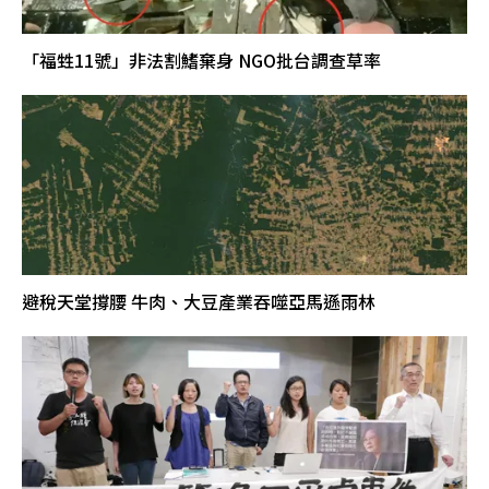
「福甡11號」非法割鰭棄身 NGO批台調查草率
避稅天堂撐腰 牛肉、大豆產業吞噬亞馬遜雨林