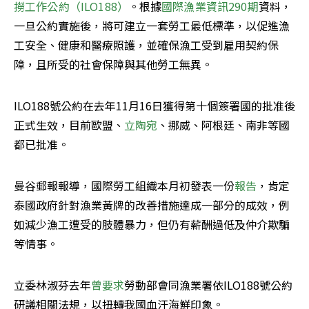
撈工作公約（ILO188）
。根據
國際漁業資訊290期
資料，
一旦公約實施後，將可建立一套勞工最低標準，以促進漁
工安全、健康和醫療照護，並確保漁工受到雇用契約保
障，且所受的社會保障與其他勞工無異。
ILO188號公約在去年11月16日獲得第十個簽署國的批准後
正式生效，目前歐盟、
立陶宛
、挪威、阿根廷、南非等國
都已批准。
曼谷郵報報導，國際勞工組織本月初發表一份
報告
，肯定
泰國政府針對漁業黃牌的改善措施達成一部分的成效，例
如減少漁工遭受的肢體暴力，但仍有薪酬過低及仲介欺騙
等情事。
立委林淑芬去年
曾要求
勞動部會同漁業署依ILO188號公約
研議相關法規，以扭轉我國血汗海鮮印象。