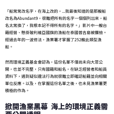
「船常常改名字，在海上改的，...我最後知道的是那艘船
改名為Abundant9，很難把所有的名字一個個列出來，船
名太常換了，我根本記不得所有的名字。」影片中一艘台
籍經營、懸掛玻利維亞國旗的漁船在泰國普吉島被攔檢。
經過去年的一波修法，漁業署才掌握了252艘此類型漁
船。
然而環境正義基金會認為，這份名單不僅尚未向大眾公
開，也並不完整，只有國籍和船名，在缺乏經營者和船員
資料下，遇到疑似違法行為就很難立即確認船籍並向相關
單位反應。以及，在掌握這份名單之後，也未見漁業署更
積極的作為。
掀開漁業黑幕  海上的環境正義需