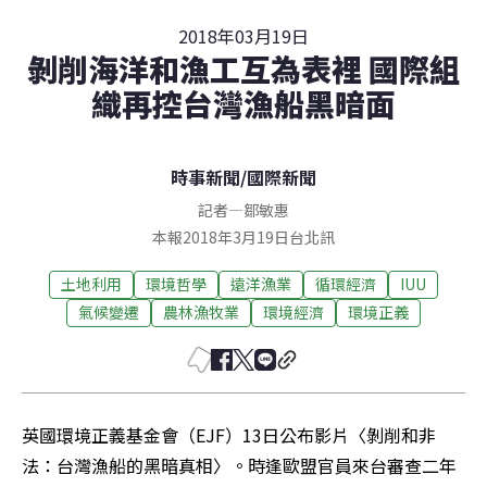
2018年03月19日
剝削海洋和漁工互為表裡 國際組
織再控台灣漁船黑暗面
時事新聞
/
國際新聞
記者
—
鄒敏惠
本報2018年3月19日台北訊
土地利用
環境哲學
遠洋漁業
循環經濟
IUU
氣候變遷
農林漁牧業
環境經濟
環境正義
英國環境正義基金會（EJF）13日公布影片〈剝削和非
法：台灣漁船的黑暗真相〉。時逢歐盟官員來台審查二年