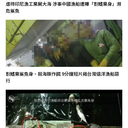
虐待印尼漁工棄屍大海 涉事中國漁船遭曝「割鰭棄身」瀕
危鯊魚
割鰭棄鯊魚身、殺海豚作餌 9分鐘短片揭台灣遠洋漁船惡
行