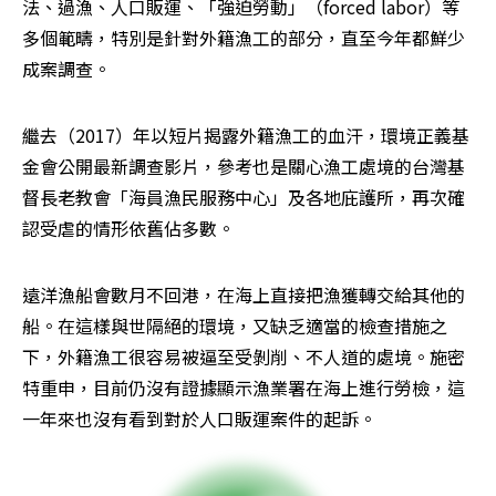
法、過漁、人口販運、「強迫勞動」（forced labor）等
多個範疇，特別是針對外籍漁工的部分，直至今年都鮮少
成案調查。
繼去（2017）年以短片揭露外籍漁工的血汗，環境正義基
金會公開最新調查影片，參考也是關心漁工處境的台灣基
督長老教會「海員漁民服務中心」及各地庇護所，再次確
認受虐的情形依舊佔多數。
遠洋漁船會數月不回港，在海上直接把漁獲轉交給其他的
船。在這樣與世隔絕的環境，又缺乏適當的檢查措施之
下，外籍漁工很容易被逼至受剝削、不人道的處境。施密
特重申，目前仍沒有證據顯示漁業署在海上進行勞檢，這
一年來也沒有看到對於人口販運案件的起訴。