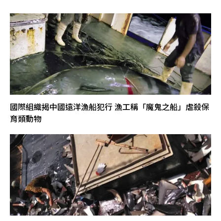
國際組織揭中國遠洋漁船犯行 漁工稱「魔鬼之船」虐殺保
育類動物