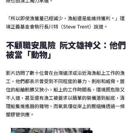
險也由漁工獨力承擔。
「所以即使漁獲量已經減少，漁船還是能維持獲利。」環
境正義基金會執行長川特（Steve Trent）說道。
不顧職安風險  阮文雄神父：他們
被當「動物」
影片訪問了數十位曾在台灣遠洋或沿近海漁船上工作的漁
工，他們都表示曾受到不同程度的暴力、剝削和威脅。居
住的船艙骯髒又狹小，船上的工作時間長，環境既危險又
不人道，甚至還有漁工被要求以簡單的裝備潛到船底，清
理船隻推進器的雜物，而氧氣僅從岸上的壓縮機透過一條
塑膠管供應。