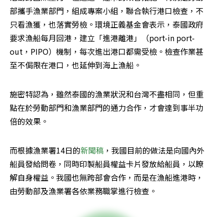
部攜手漁業部門，組成專案小組，聯合執行港口檢查，不
只看漁獲，也落實勞檢。環境正義基金會表示，泰國政府
要求漁船每月回港，建立「進港離港」（port-in port-
out，PIPO）機制，每次進出港口都需受檢。檢查作業甚
至不侷限在港口，也延伸到海上漁船。
施密特認為，雖然泰國的漁業狀況和台灣不盡相同，但重
點在於勞動部門和漁業部門的通力合作，才會達到事半功
倍的效果。
而根據漁業署14日的
新聞稿
，我國目前的做法是向國內外
船員發給問卷，同時印製船員權益卡片發放給船員，以瞭
解自身權益。我國也無跨部會合作，而是在漁船進港時，
由勞動部及漁業署各依業務職掌進行檢查。