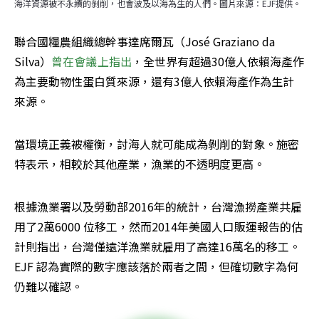
海洋資源被不永續的剝削，也會波及以海為生的人們。圖片來源：EJF提供。
聯合國糧農組織總幹事達席爾瓦（José Graziano da 
Silva）
曾在會議上指出
，全世界有超過30億人依賴海產作
為主要動物性蛋白質來源，還有3億人依賴海產作為生計
來源。
當環境正義被權衡，討海人就可能成為剝削的對象。施密
特表示，相較於其他產業，漁業的不透明度更高。
根據漁業署以及勞動部2016年的統計，台灣漁撈產業共雇
用了2萬6000 位移工，然而2014年美國人口販運報告的估
計則指出，台灣僅遠洋漁業就雇用了高達16萬名的移工。
EJF 認為實際的數字應該落於兩者之間，但確切數字為何
仍難以確認。