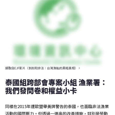
擷取自EJF影片〈剝削和非法：台灣漁船的黑暗真相〉。
泰國組跨部會專案小組 漁業署：
我們發問卷和權益小卡
同樣在2015年遭歐盟舉黃牌警告的泰國，也面臨非法漁業
活動的國際壓力。但透過一連串的改善措施，特別是勞動