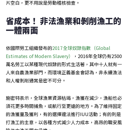
片空白，更不用說是勞動稽核檢查。
省成本！ 非法漁業和剝削漁工的
一體兩面
依國際勞工組織發布的
2017全球奴隸指數（Global 
Estimates of Modern Slavery）
，2016年全球仍有2500
萬名勞工以某種現代奴隸的形式生活著，其中十人就有一
人來自農漁業部門，而環境正義基金會認為，非永續漁法
和人權剝削通常是密不可分。
施密特表示，全球漁業資源枯竭，漁獲在減少，漁船也必
須花更多時間捕魚，或航行至更遠的地方。為了維持固定
的漁獲量及獲利，有的選擇違法進行IUU活動；有的則是
打漁工的主意，以各種方式減少人力成本，高昂的職安風