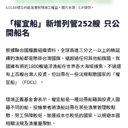
ILO188號公約能落實保障漁工權益。圖片來源：EJF提供。
「權宜船」新增列管252艘  只公
開船名
根據聯合國糧農組織資料，全球高達三分之一以上的鮪延
繩釣漁船都是懸掛台灣國旗，遠超過任何其他船旗國。我
國擁有將近1800艘遠洋漁船在世界各大海域捕魚，不過還
有上百艘台灣人投資，但註冊在一些法規鬆散國家的「權
宜船」（FOCs）。
環境正義基金會表示，權宜船是一種註冊船籍與投資人國
籍不同的船，投機業者將漁船註冊在某些漁業管理較鬆
散、勞工保障較低、營運成本也較低的國家，以規避本國
相關法規及漁獲量限制。