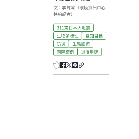
文：李育琴（環境資訊中心
特約記者）
311東日本大地震
生物多樣性
愛知目標
防災
生態旅遊
國際案例
災後重建