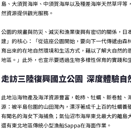
島、大須賀海岸、中須賀海岸以及種差海岸天然草坪等
然資源提供觀光服務。
公園的規畫與防災、減災和漁業復興有密切的關係，日
建」的核心：「從這座公園開始，要向下一代傳遞由森
育出來的在地自然環境和生活方式，藉以了解大自然的
地區。」此外，也宣示要透過生物多樣性保育的實踐和
走訪三陸復興國立公園  深度體驗自
此地沿海物產及海洋資源豐富，乾柿、牡蠣、新卷鮭、
源：被半島包圍的山田灣內，漂浮著成千上百的牡蠣養
有聞名的海女下海捕魚；氣仙沼市海岸東北最大的離島
還有東北地區傳統小型漁船Sappa在海面作業。