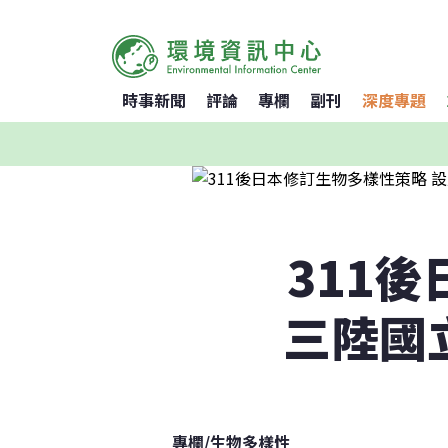
時事新聞
評論
專欄
副刊
深度專題
311
三陸國
專欄
/
生物多樣性