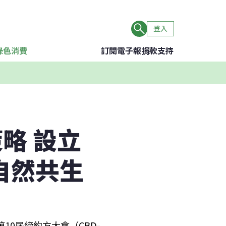
登入
綠色消費
訂閱電子報
捐款支持
略 設立
自然共生
10屆締約方大會（CBD-