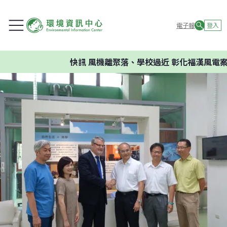
電子報
登入
快訊
風機離聚落、學校過近 彰化福漢風電案環委