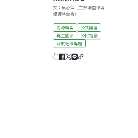
文：吳心萍（主婦聯盟環境
保護基金會）
能源轉型
公共論壇
再生能源
公民電廠
深度低碳專題