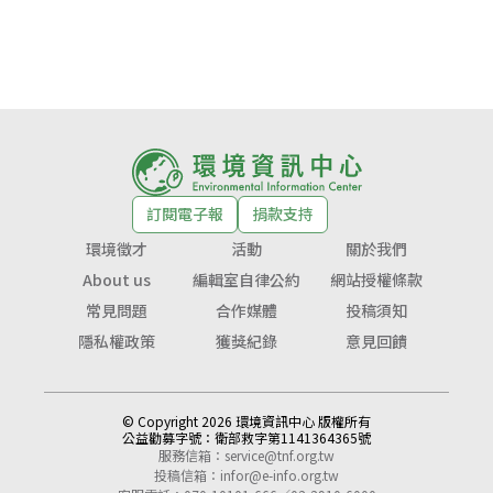
訂閱電子報
捐款支持
環境徵才
活動
關於我們
About us
編輯室自律公約
網站授權條款
常見問題
合作媒體
投稿須知
隱私權政策
獲獎紀錄
意見回饋
© Copyright 2026 環境資訊中心 版權所有
公益勸募字號：
衛部救字第1141364365號
服務信箱：
service@tnf.org.tw
投稿信箱：
infor@e-info.org.tw