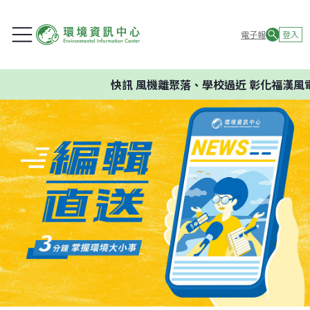
電子報
登入
快訊
風機離聚落、學校過近 彰化福漢風