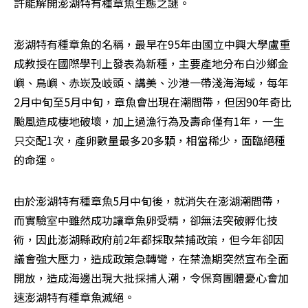
許能解開澎湖特有種章魚生態之謎。
澎湖特有種章魚的名稱，最早在95年由國立中興大學盧重
成教授在國際學刊上發表為新種，主要產地分布白沙鄉金
嶼、鳥嶼、赤崁及岐頭、講美、沙港一帶淺海海域，每年
2月中旬至5月中旬，章魚會出現在潮間帶，但因90年奇比
颱風造成棲地破壞，加上過漁行為及壽命僅有1年，一生
只交配1次，產卵數量最多20多顆，相當稀少，面臨絕種
的命運。
由於澎湖特有種章魚5月中旬後，就消失在澎湖潮間帶，
而實驗室中雖然成功讓章魚卵受精，卻無法突破孵化技
術，因此澎湖縣政府前2年都採取禁捕政策，但今年卻因
議會強大壓力，造成政策急轉彎，在禁漁期突然宣布全面
開放，造成海邊出現大批採捕人潮，令保育團體憂心會加
速澎湖特有種章魚滅絕。