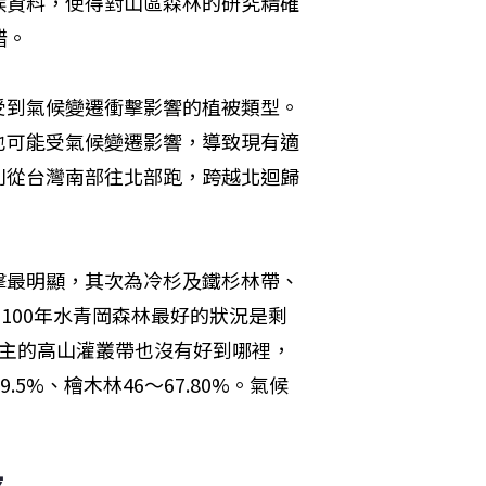
候資料，使得對山區森林的研究精確
錯。
受到氣候變遷衝擊影響的植被類型。
也可能受氣候變遷影響，導致現有適
則從台灣南部往北部跑，跨越北迴歸
擊最明顯，其次為冷杉及鐵杉林帶、
2100年水青岡森林最好的狀況是剩
為主的高山灌叢帶也沒有好到哪裡，
9.5%、檜木林46～67.80%。氣候