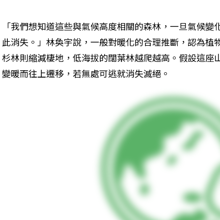
「我們想知道這些與氣候高度相關的森林，一旦氣候變
此消失。」林奐宇說，一般對暖化的合理推斷，認為植
杉林則縮減棲地，低海拔的闊葉林越爬越高。假設這座
變暖而往上遷移，若無處可逃就消失滅絕。