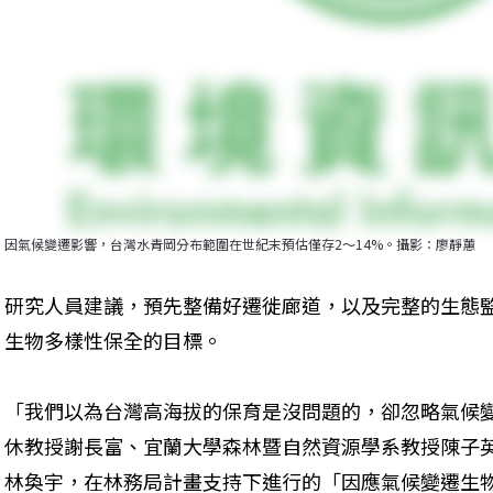
因氣候變遷影響，台灣水青岡分布範圍在世紀末預估僅存2～14%。攝影：廖靜蕙
研究人員建議，預先整備好遷徙廊道，以及完整的生態
生物多樣性保全的目標。
「我們以為台灣高海拔的保育是沒問題的，卻忽略氣候
休教授謝長富、宜蘭大學森林暨自然資源學系教授陳子
林奐宇，在林務局計畫支持下進行的「因應氣候變遷生