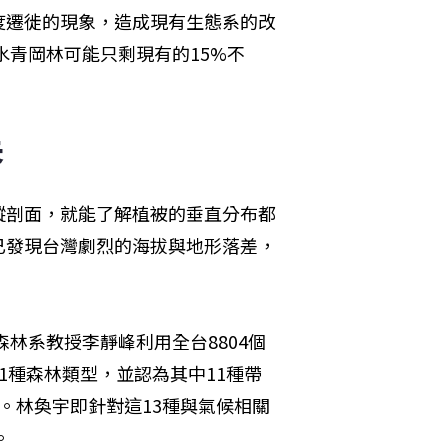
度遷徙的現象，造成現有生態系的改
水青岡林可能只剩現有的15%不
失
縱剖面，就能了解植被的垂直分布都
已發現台灣劇烈的海拔與地形落差，
森林系教授李靜峰利用全台8804個
1種森林類型，並認為其中11種帶
。林奐宇即針對這13種與氣候相關
。