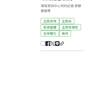
環境資訊中心特約記者 廖靜
蕙報導
生態保育
生態系
氣候變遷
生物多樣性
全球暖化
森林