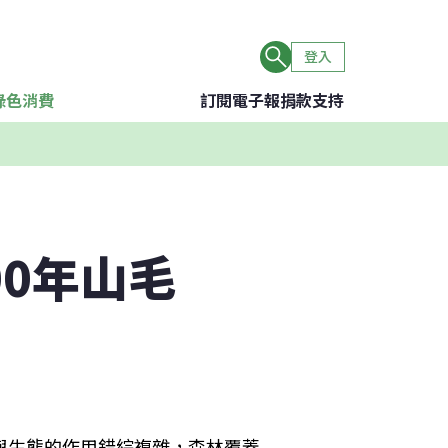
登入
綠色消費
訂閱電子報
捐款支持
00年山毛
與生態的作用錯綜複雜，森林覆蓋