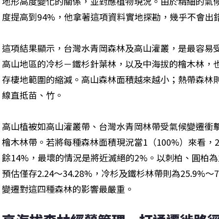
地形高度變化的關係，並對應植物現況。由於精細的氣
度提高到94%，他拿著這項資料實地探勘，幾乎不會出
這項結果顯示，台灣水青岡森林及高山灌叢，是最容易
高山地區的冷杉－鐵杉針葉林，以及中海拔的檜木林，
存棲地範圍的縮減。高山森林面積越來越小；熱帶森林
線直抵苗、竹。
高山植被如高山灌叢帶、台灣水青岡林帶受氣候變遷衝
檜木林帶。若將每種森林面積現況當1（100%）來看，
餘14%，最壞的情況是將近滅絕的2%。以刺柏、圓柏
預估僅存2.24～34.28%，冷杉及鐵杉林帶則為25.9%～7
變遷對這四種森林的影響最嚴重。