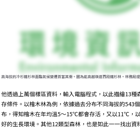
高海拔的冷杉鐵杉林面臨氣候變遷首當其衝。圖為能高越嶺道西段鐵杉林。林務局提
他透過上萬個樣區資料，輸入電腦程式，以此描繪13種
存條件。以檜木林為例，依據過去分布不同海拔的543
布，得知檜木在年均溫5～15℃都會存活，又以11℃，以及
好的生長環境。其他12類型森林，也是如此一一找出資