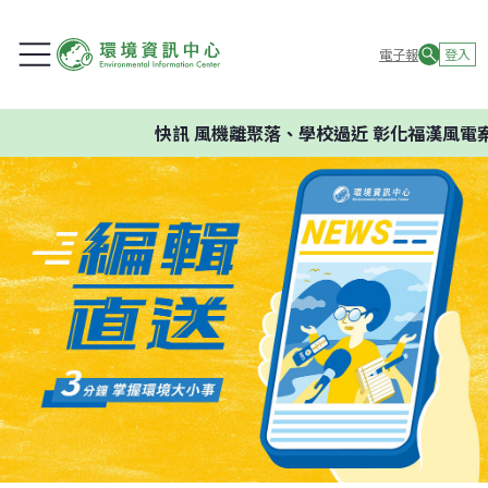
電子報
登入
快訊
風機離聚落、學校過近 彰化福漢風電案