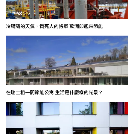
冷颼颼的天氣，貴死人的帳單 歐洲卯起來節能
在瑞士租一間節能公寓 生活是什麼樣的光景？