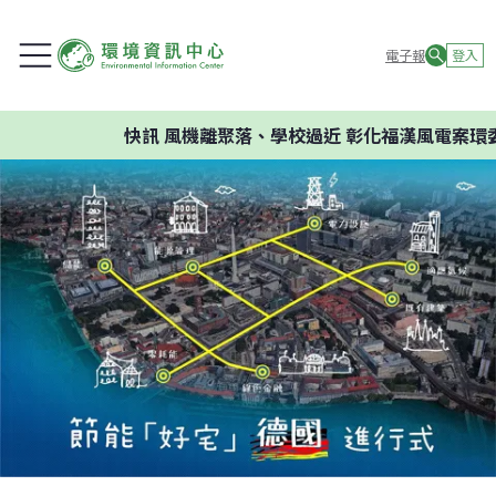
電子報
登入
快訊
風機離聚落、學校過近 彰化福漢風電案環委建