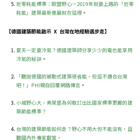
近零耗能標準：歐盟野心－2019年就要上路的「近零
耗能」建築最新進展就在這裡
。
【德國建築節能啟示  X  台灣在地經驗邁步走】
夏天一定要冷氣？德國建築師分享少少的電也能享用
冷氣的秘訣
。

「聽說德國的被動式建築很省能，但這不適合台灣
吧！」PHI親自回覆網路傳言
。

小城野心大，弗萊堡為何敢訂出比國家標準更嚴的建
築節能標準？
台灣的建築節能如何走？野心不用大但不能沒有，且
聽國內外專家獻策。