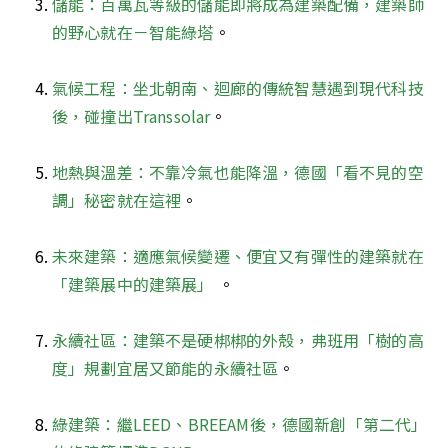
儲能：百萬瓦等級的儲能即將成為建築配備，建築師
的野心就在－智能綠塔
。

氣候工程：坐北朝南、迴廊的傳統智慧遇到現代科技
後，碰撞出Transsolar
。

地熱與溫差：不靠冷氣也能降溫，德國「看不見的空
調」秘密就在這裡
。

未來建築：適應氣候變遷、便宜又有彈性的建築就在
「建築展中的建築展」 
。

永續社區：建築不是硬梆梆的外殼，弗班用「樹的高
度」規劃宜居又節能的永續社區
。

綠建築：繼LEED、BREEAM後，德國新創「第二代」