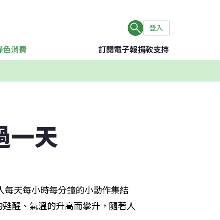
登入
綠色消費
訂閱電子報
捐款支持
過一天
萬人每天每小時每分鐘的小動作集結
的甦醒、氣溫的升高而攀升，隨著人