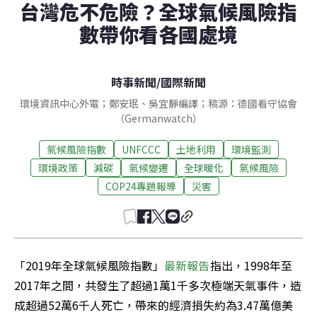
台灣危不危險？全球氣候風險指
數帶你看各國處境
時事新聞
/
國際新聞
環境資訊中心外電；鄭安珉、吳宜靜編譯；稿源：德國看守協會
（Germanwatch）
氣候風險指數
UNFCCC
土地利用
環境監測
環境政策
減碳
氣候變遷
全球暖化
氣候風險
COP24專題報導
災害
「2019年全球氣候風險指數」
最新報告
指出，1998年至
2017年之間，共發生了超過1萬1千多次極端天氣事件，造
成超過52萬6千人死亡，帶來的經濟損失約為3.47萬億美