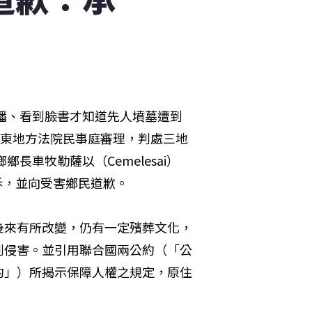
廣播、看到臉書才知道先人墳墓遭到
屏東地方法院民事庭審理，判處三地
長車牧勒薩以（Cemelesai）
上訴，並向受害鄉民道歉。
後來有所改變，仍有一定殯葬文化，
到侵害。並引用聯合國兩公約（「公
約」）所揭示保障人權之規定，原住