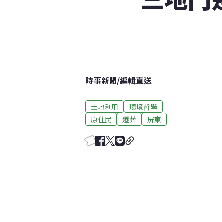
時事新聞
/
編輯直送
土地利用
環境哲學
原住民
遷葬
屏東