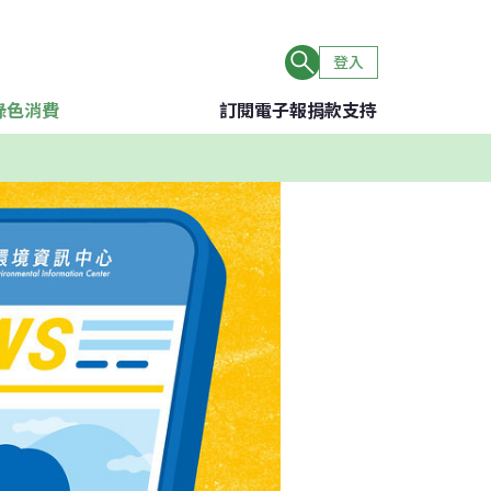
登入
綠色消費
訂閱電子報
捐款支持